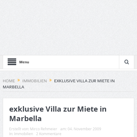
Menu
HOME
IMMOBILIEN
EXKLUSIVE VILLA ZUR MIETE IN
MARBELLA
exklusive Villa zur Miete in
Marbella
Erstellt von:
Mirco Rehmeier
am:
04. November 2009
In:
Immobilien
2 Kommentare