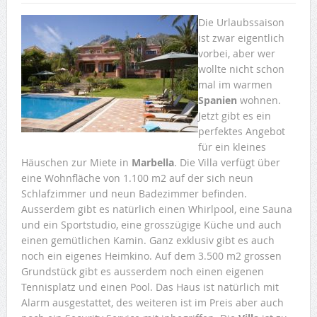
Die Urlaubssaison
ist zwar eigentlich
vorbei, aber wer
wollte nicht schon
mal im warmen
Spanien
wohnen.
Jetzt gibt es ein
perfektes Angebot
für ein kleines
Häuschen zur Miete in
Marbella
. Die Villa verfügt über
eine Wohnfläche von 1.100 m2 auf der sich neun
Schlafzimmer und neun Badezimmer befinden.
Ausserdem gibt es natürlich einen Whirlpool, eine Sauna
und ein Sportstudio, eine grosszügige Küche und auch
einen gemütlichen Kamin. Ganz exklusiv gibt es auch
noch ein eigenes Heimkino. Auf dem 3.500 m2 grossen
Grundstück gibt es ausserdem noch einen eigenen
Tennisplatz und einen Pool. Das Haus ist natürlich mit
Alarm ausgestattet, des weiteren ist im Preis aber auch