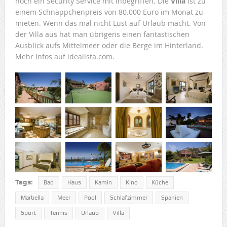
noch ein Security Service mit inbegriffen. Die
Villa
ist zu
einem Schnäppchenpreis von 80.000 Euro im Monat zu
mieten. Wenn das mal nicht Lust auf Urlaub macht. Von
der Villa aus hat man übrigens einen fantastischen
Ausblick aufs Mittelmeer oder die Berge im Hinterland.
Mehr Infos auf idealista.com.
Tags:
Bad
Haus
Kamin
Kino
Küche
Marbella
Meer
Pool
Schlafzimmer
Spanien
Sport
Tennis
Urlaub
Villa