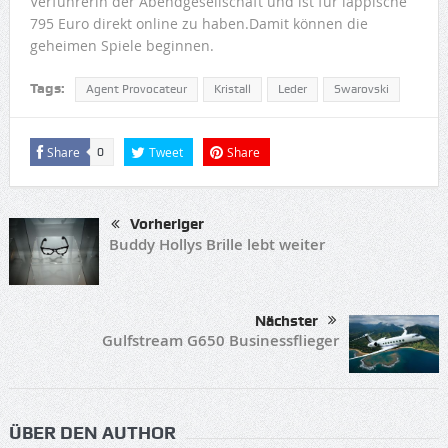
Verführerin der Abendgesellschaft und ist für läppische
795 Euro direkt online zu haben.Damit können die
geheimen Spiele beginnen.
Tags:
Agent Provocateur
Kristall
Leder
Swarovski
Share
Tweet
Share
0
Vorheriger
Buddy Hollys Brille lebt weiter
Nächster
Gulfstream G650 Businessflieger
ÜBER DEN AUTHOR