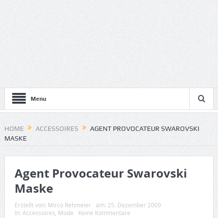
Menu
HOME
ACCESSOIRES
AGENT PROVOCATEUR SWAROVSKI
MASKE
Agent Provocateur Swarovski
Maske
Erstellt von:
Mirco Rehmeier
am:
25. Dezember 2009
In:
Accessoires
,
Mode
Keine Kommentare