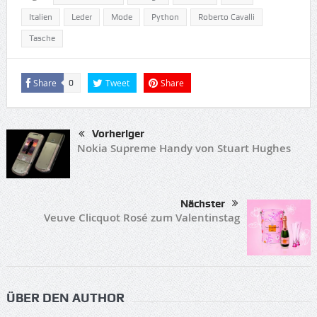
Italien
Leder
Mode
Python
Roberto Cavalli
Tasche
Share
Tweet
Share
0
Vorheriger
Nokia Supreme Handy von Stuart Hughes
Nächster
Veuve Clicquot Rosé zum Valentinstag
ÜBER DEN AUTHOR