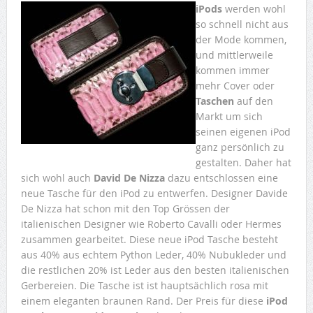
iPods
werden wohl
so schnell nicht aus
der Mode kommen,
und mittlerweile
kommen immer
mehr Cover oder
Taschen
auf den
Markt um sich
seinen eigenen iPod
ganz persönlich zu
gestalten. Daher hat
sich wohl auch
David De Nizza
dazu entschlossen eine
neue Tasche für den iPod zu entwerfen. Designer Davide
De Nizza hat schon mit den Top Grössen der
italienischen Designer wie Roberto Cavalli oder Hermes
zusammen gearbeitet. Diese neue iPod Tasche besteht
aus 40% aus echtem Python Leder, 40% Nubukleder und
die restlichen 20% ist Leder aus den besten italienischen
Gerbereien. Die Tasche ist ist hauptsächlich rosa mit
einem eleganten braunen Rand. Der Preis für diese
iPod