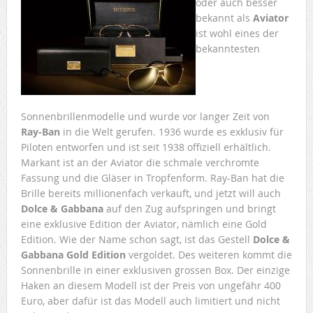
oder auch besser
bekannt als
Aviator
ist wohl eines der
bekanntesten
Sonnenbrillenmodelle und wurde vor langer Zeit von
Ray-Ban
in die Welt gerufen. 1936 wurde es exklusiv für
Piloten entworfen und ist seit 1938 offiziell erhältlich.
Markant ist an der Aviator die schmale verchromte
Fassung und die Gläser in Tropfenform. Ray-Ban hat die
Brille bereits millionenfach verkauft, und jetzt will auch
Dolce & Gabbana
auf den Zug aufspringen und bringt
eine exklusive Edition der Aviator, nämlich eine Gold
Edition. Wie der Name schon sagt, ist das Gestell
Dolce &
Gabbana Gold Edition
vergoldet. Des weiteren kommt die
Sonnenbrille in einer exklusiven grossen Box. Der einzige
Haken an diesem Modell ist der Preis von ungefähr 400
Euro, aber dafür ist das Modell auch limitiert und nicht