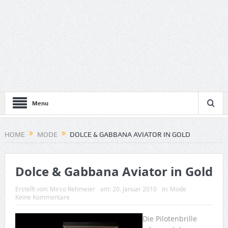
Menu
HOME
MODE
DOLCE & GABBANA AVIATOR IN GOLD
Dolce & Gabbana Aviator in Gold
Erstellt von:
Mirco Rehmeier
am:
20. Januar 2010
In:
Mode
Keine Kommentare
Die Pilotenbrille