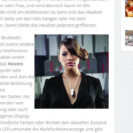
ann oder Frau, und wird dennoch kaum im Ohr
ade nicht am telefonieren ist, kann sich das Headset
ten Kette um den Hals hängen oder mit dem
. Damit bleibt das Headset jederzeit griffbereit.
n Bluetooth-
och zuerst andere
s telefonieren
Neben einem
 das
Novero
puter oder
rden und dort die
samte Bedienung
ine
chen Tasten, mit
 werden vom
lung oder auch
sagenes Display
chiedliche Farben oder Blinken den aktuellen Zustand
ie LED umrundet die Multifunktionsanzeige und gibt