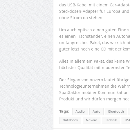
das USB-Kabel mit einem Car-Adapt
Steckdosen-Adapter für Europa und
ohne Strom da stehen.
Um auch optisch einen guten Eindru
es einen Tischständer, einen Autoh
umfangreiches Paket, das wirklich ni
guter letzt noch eine CD mit der k
Alles in allem ein Paket, das keine
höchster Qualität mit modernster Te
Der Slogan von novero lautet übrig
Technologieunternehmen die Wahrn
Spaßfaktor mobiler Kommunikation e
Produkt und wir dürfen morgen noch
Tags:
Audio
Auto
Bluetooth
Notebook
Novero
Technik
US