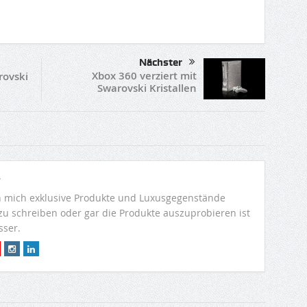
Nächster
Xbox 360 verziert mit
rovski
Swarovski Kristallen
r
 mich exklusive Produkte und Luxusgegenstände
 zu schreiben oder gar die Produkte auszuprobieren ist
sser.