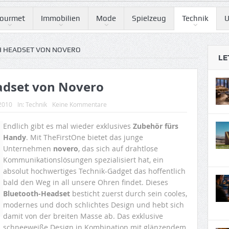
ourmet
Immobilien
Mode
Spielzeug
Technik
U
H HEADSET VON NOVERO
LE
adset von Novero
 2010
In:
Technik
Keine Kommentare
Endlich gibt es mal wieder exklusives
Zubehör fürs
Handy
. Mit TheFirstOne bietet das junge
Unternehmen
novero
, das sich auf drahtlose
Kommunikationslösungen spezialisiert hat, ein
absolut hochwertiges Technik-Gadget das hoffentlich
bald den Weg in all unsere Ohren findet. Dieses
Bluetooth-Headset
besticht zuerst durch sein cooles,
modernes und doch schlichtes Design und hebt sich
damit von der breiten Masse ab. Das exklusive
schneeweiße Design in Kombination mit glänzendem