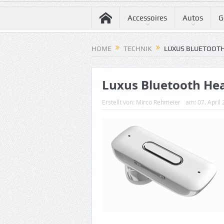
Accessoires
Autos
G
HOME
TECHNIK
LUXUS BLUETOOT
Luxus Bluetooth He
Erstellt von:
Mirco Rehmeier
am:
07. April