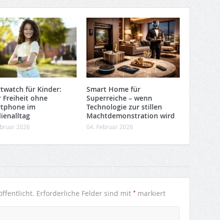
twatch für Kinder:
Smart Home für
 Freiheit ohne
Superreiche – wenn
tphone im
Technologie zur stillen
ienalltag
Machtdemonstration wird
ebruar 2026
04. Februar 2026
*
ffentlicht.
Erforderliche Felder sind mit
markiert