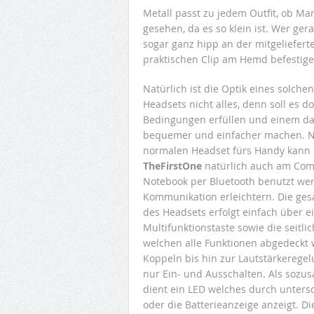
Metall passt zu jedem Outfit, ob M
gesehen, da es so klein ist. Wer ger
sogar ganz hipp an der mitgeliefer
praktischen Clip am Hemd befestigen
Natürlich ist die Optik eines solche
Headsets nicht alles, denn soll es d
Bedingungen erfüllen und einem da
bequemer und einfacher machen. 
normalen Headset fürs Handy kann
TheFirstOne
natürlich auch am Com
Notebook per Bluetooth benutzt we
Kommunikation erleichtern. Die ge
des Headsets erfolgt einfach über e
Multifunktionstaste sowie die seitli
welchen alle Funktionen abgedeckt
Koppeln bis hin zur Lautstärkerege
nur Ein- und Ausschalten. Als sozu
dient ein LED welches durch unters
oder die Batterieanzeige anzeigt. D