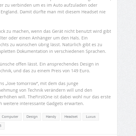
er zu verbinden um es im Auto aufzuladen oder
 England. Damit dürfte man mit diesem Headset nie
ck zu machen, wenn das Gerät nicht benutzt wird gibt
alter oder einen Anhänger um den Hals. Ein
chts zu wünschen übrig lässt. Natürlich gibt es zu
ompletten Dokumentation in verschiedenen Sprachen.
 Wünsche offen lässt. Ein ansprechendes Design in
chnik, und das zu einem Preis von 149 Euro.
ens „love tomorrow“, mit dem das junge
ehmung von Technik verändern will und den
rhöhen will. TheFirstOne ist dabei wohl nur das erste
 weitere interessante Gadgets erwarten.
Computer
Design
Handy
Headset
Luxus
B