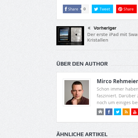
Share
Tweet
Share
0
Vorheriger
Der erste iPad mit Swa
Kristallen
ÜBER DEN AUTHOR
Mirco Rehmeie
Schon immer haben
fasziniert. Darüber
noch um einiges be
ÄHNLICHE ARTIKEL