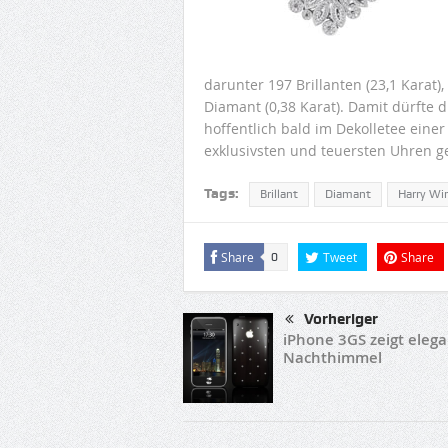
darunter 197 Brillanten (23,1 Karat)
Diamant (0,38 Karat). Damit dürfte 
hoffentlich bald im Dekolletee eine
exklusivsten und teuersten Uhren geh
Tags:
Brillant
Diamant
Harry Wi
Share
Tweet
Share
0
Vorheriger
iPhone 3GS zeigt eleg
Nachthimmel