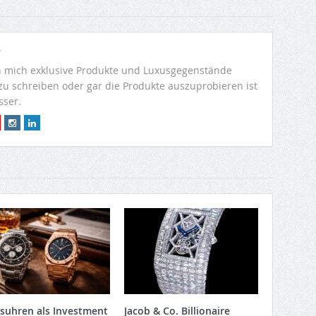
r
 mich exklusive Produkte und Luxusgegenstände
 zu schreiben oder gar die Produkte auszuprobieren ist
sser.
suhren als Investment
Jacob & Co. Billionaire