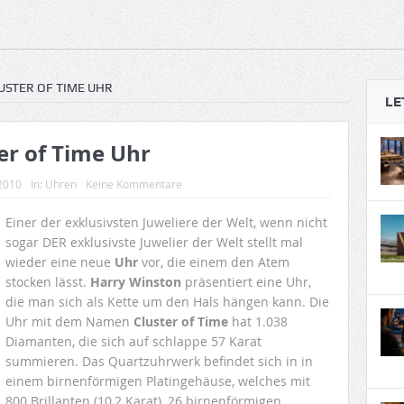
USTER OF TIME UHR
LE
er of Time Uhr
 2010
In:
Uhren
Keine Kommentare
Einer der exklusivsten Juweliere der Welt, wenn nicht
sogar DER exklusivste Juwelier der Welt stellt mal
wieder eine neue
Uhr
vor, die einem den Atem
stocken lässt.
Harry Winston
präsentiert eine Uhr,
die man sich als Kette um den Hals hängen kann. Die
Uhr mit dem Namen
Cluster of Time
hat 1.038
Diamanten, die sich auf schlappe 57 Karat
summieren. Das Quartzuhrwerk befindet sich in in
einem birnenförmigen Platingehäuse, welches mit
800 Brillanten (10,2 Karat), 26 birnenförmigen