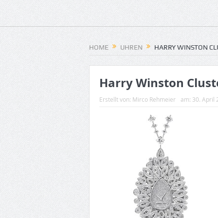
HOME
UHREN
HARRY WINSTON CL
Harry Winston Clust
Erstellt von:
Mirco Rehmeier
am:
30. April