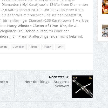
Diamanten (16,4 Karat) sowie 13 Markisen Diamanten
(6,6 Karat) besetzt ist. Die Uhr hängt an einer Kette,
die ebenfalls mit reichlich Edelsteinen besetzt ist,
, 1 birnenförmiger Diamant (0,33 Karat) sowie 1 Markise
diese
Harry Winston Cluster of Time Uhr
, die wir
r eleganten Frau sehen dürfen, zu einer der
ören. Ein Preis ist allerdings leider nicht bekannt.
nston
Juwelier
Kette
Platin
Uhr
Nächster
Herr der Ringe – Aragorns
anten
Schwert