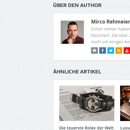
ÜBER DEN AUTHOR
Mirco Rehmeie
Schon immer haben
fasziniert. Darüber
noch um einiges be
ÄHNLICHE ARTIKEL
Die teuerste Rolex der Welt
Luxu