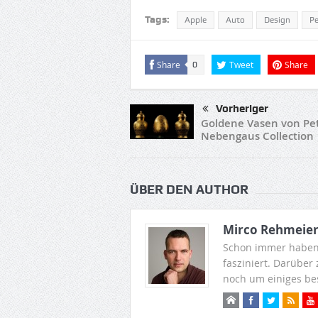
Tags:
Apple
Auto
Design
P
Share
Tweet
Share
0
Vorheriger
Goldene Vasen von Pe
Nebengaus Collection
ÜBER DEN AUTHOR
Mirco Rehmeie
Schon immer haben
fasziniert. Darüber
noch um einiges be