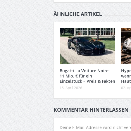
ÄHNLICHE ARTIKEL
Bugatti La Voiture Noire:
Hype
11 Mio. € für ein
wenn
Einzelstück – Preis & Fakten
Haut
15. April 2026
02. Ap
KOMMENTAR HINTERLASSEN
Deine E-Mail-Adresse wird nicht verö