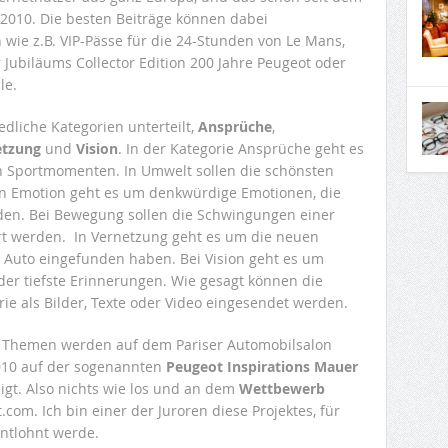
 2010. Die besten Beiträge können dabei
wie z.B. VIP-Pässe für die 24-Stunden von Le Mans,
 Jubiläums Collector Edition 200 Jahre Peugeot oder
le.
edliche Kategorien unterteilt,
Ansprüche
,
etzung
und
Vision
. In der Kategorie Ansprüche geht es
n Sportmomenten. In Umwelt sollen die schönsten
In Emotion geht es um denkwürdige Emotionen, die
rden. Bei Bewegung sollen die Schwingungen einer
t werden. In Vernetzung geht es um die neuen
im Auto eingefunden haben. Bei Vision geht es um
er tiefste Erinnerungen. Wie gesagt können die
rie als Bilder, Texte oder Video eingesendet werden.
 Themen werden auf dem Pariser Automobilsalon
010 auf der sogenannten
Peugeot Inspirations Mauer
eigt. Also nichts wie los und an dem
Wettbewerb
m. Ich bin einer der Juroren diese Projektes, für
ntlohnt werde.