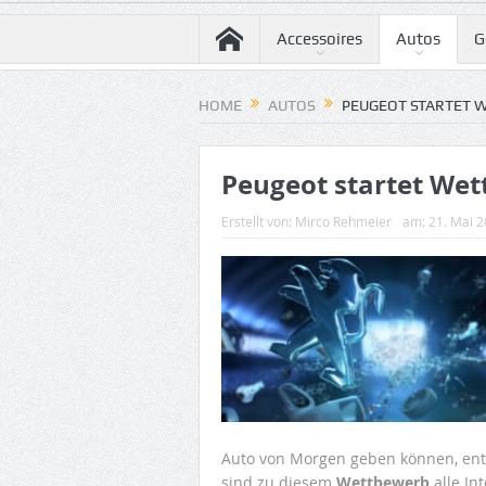
Accessoires
Autos
G
HOME
AUTOS
PEUGEOT STARTET 
Peugeot startet We
Erstellt von:
Mirco Rehmeier
am:
21. Mai 
Auto von Morgen geben können, entw
sind zu diesem
Wettbewerb
alle In