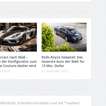
rcars nach Maß –
Rolls-Royce Sweptail: Das
 der Konfigurator zum
teuerste Auto der Welt für
e-Couture-Atelier wird
13 Mio. Dollar
ril 2026
27. November 2025
*
ffentlicht.
Erforderliche Felder sind mit
markiert