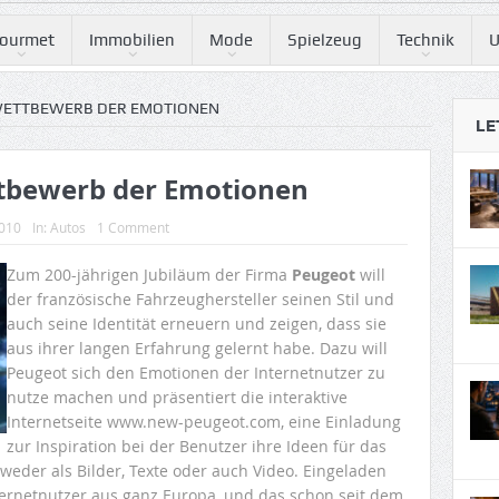
ourmet
Immobilien
Mode
Spielzeug
Technik
U
WETTBEWERB DER EMOTIONEN
LE
ttbewerb der Emotionen
2010
In:
Autos
1 Comment
Zum 200-jährigen Jubiläum der Firma
Peugeot
will
der französische Fahrzeughersteller seinen Stil und
auch seine Identität erneuern und zeigen, dass sie
aus ihrer langen Erfahrung gelernt habe. Dazu will
Peugeot sich den Emotionen der Internetnutzer zu
nutze machen und präsentiert die interaktive
Internetseite www.new-peugeot.com, eine Einladung
zur Inspiration bei der Benutzer ihre Ideen für das
eder als Bilder, Texte oder auch Video. Eingeladen
ternetnutzer aus ganz Europa, und das schon seit dem