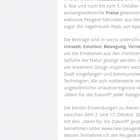
6. Mai und noch bis zum 5. Oktober
aussergewöhnliche
Preise
gewinnen 
exklusive Peugeot Fahrräder aus der
sogar die nagelneuen iPads von App
Die Beiträge sind in sechs unterschi
Umwelt
,
Emotion
,
Bewegung
,
Vern
um die Emotionen aus den stärkste
Gefühle der Natur gezeigt werden. 
von kreativem Design inspiriert we
Stadt eingefangen und kommunizier
Techologien, die sich mittlerweile 
ungewöhnliche Urlaubsereignisse od
„Ideen für die Zukunft“ jeder Katego
Die besten Einsendungen zu diesen
zwischen dem 2. und 17. Oktober 2
mit den „Ideen für die Zukunft“ gez
teilnehmen unter www.new-peugeot.co
dessen Teilnahme ich von Peugeot e