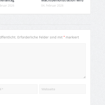
ienalltag
Machtdemonstration wird
ebruar 2026
04. Februar 2026
*
ffentlicht.
Erforderliche Felder sind mit
markiert