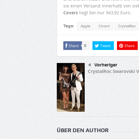
sie einen Versand innerhalb von sie
Covers
liegt bei nur 943,92 Euro.
Tags:
Apple
Chrom
CrystalRoc
Share
Tweet
Share
0
Vorheriger
CrystalRoc Swarovski V
ÜBER DEN AUTHOR