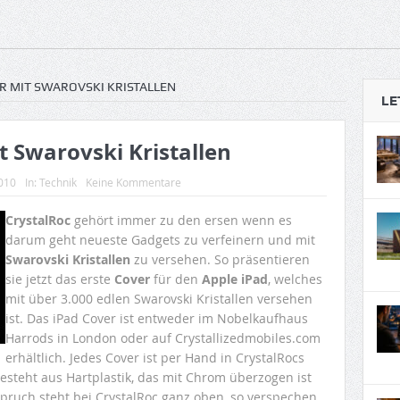
ER MIT SWAROVSKI KRISTALLEN
LE
t Swarovski Kristallen
2010
In:
Technik
Keine Kommentare
CrystalRoc
gehört immer zu den ersen wenn es
darum geht neueste Gadgets zu verfeinern und mit
Swarovski Kristallen
zu versehen. So präsentieren
sie jetzt das erste
Cover
für den
Apple iPad
, welches
mit über 3.000 edlen Swarovski Kristallen versehen
ist. Das iPad Cover ist entweder im Nobelkaufhaus
Harrods in London oder auf Crystallizedmobiles.com
erhältlich. Jedes Cover ist per Hand in CrystalRocs
besteht aus Hartplastik, das mit Chrom überzogen ist
nspruch steht bei CrystalRoc ganz oben, so verspechen