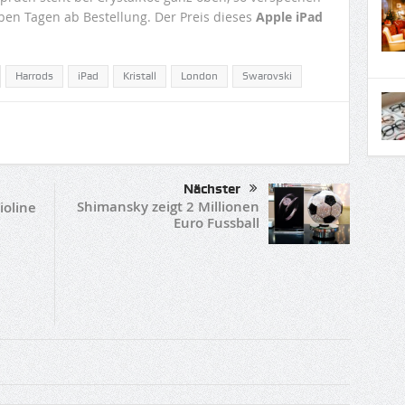
ben Tagen ab Bestellung. Der Preis dieses
Apple iPad
Harrods
iPad
Kristall
London
Swarovski
Nächster
Shimansky zeigt 2 Millionen
ioline
Euro Fussball