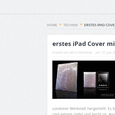
HOME
TECHNIK
ERSTES IPAD COV
erstes iPad Cover mi
Erstellt von:
Mirco Rehmeier
am:
10. Juni 
Londoner Werkstatt hergestellt. Es 
und extrem stabil und leicht ist. A