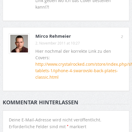
Link geben wo ich das Cover bestellen
kann!?!
Mirco Rehmeier
2
2. November 2011 at 10:27
Hier nochmal der korrekte Link zu den
Covers:
http://www.crystalrocked.com/store/index.php/s
tablets-1/iphone-4-swarovski-back-plates-
classic.html
KOMMENTAR HINTERLASSEN
Deine E-Mail-Adresse wird nicht veröffentlicht.
*
Erforderliche Felder sind mit
markiert