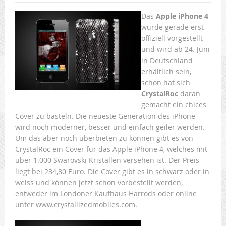
Das
Apple iPhone 4
wurde gerade erst
offiziell vorgestellt
und wird ab 24. Juni
in Deutschland
erhältlich sein,
schon hat sich
CrystalRoc
daran
gemacht ein chices
Cover zu basteln. Die neueste Generation des iPhone
wird noch moderner, besser und einfach geiler werden.
Um das aber noch überbieten zu können gibt es von
CrystalRoc ein Cover für das Apple iPhone 4, welches mit
über 1.000 Swarovski Kristallen versehen ist. Der Preis
liegt bei 234,80 Euro. Die Cover gibt es in schwarz oder in
weiss und können jetzt schon vorbestellt werden,
entweder im Londoner Kaufhaus Harrods oder online
unter www.crystallizedmobiles.com.