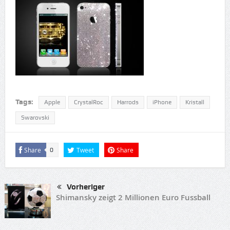
Tags:
Apple
CrystalRoc
Harrods
iPhone
Kristall
Swarovski
Share
Tweet
Share
0
Vorheriger
Shimansky zeigt 2 Millionen Euro Fussball