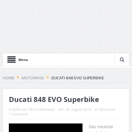
Menu
HOME
MOTORRAD
DUCATI 848 EVO SUPERBIKE
Ducati 848 EVO Superbike
Erstellt von:
Mirco Rehmeier
am:
18. August 2010
In:
Motorrad
1 Comment
Das neueste