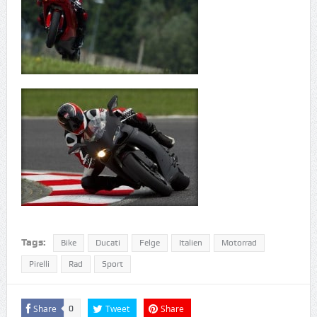
Tags:
Bike
Ducati
Felge
Italien
Motorrad
Pirelli
Rad
Sport
Share
Tweet
Share
0