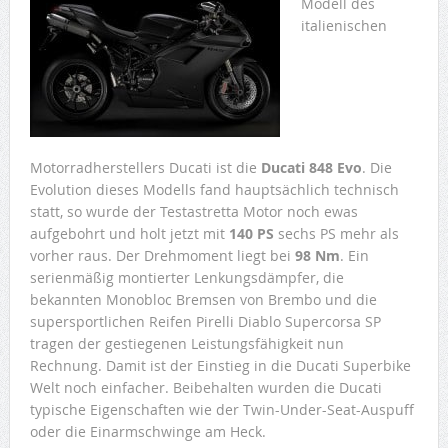
Modell des
italienischen
Motorradherstellers Ducati ist die
Ducati 848 Evo
. Die
Evolution dieses Modells fand hauptsächlich technisch
statt, so wurde der Testastretta Motor noch ewas
aufgebohrt und holt jetzt mit
140 PS
sechs PS mehr als
vorher raus. Der Drehmoment liegt bei
98 Nm
. Ein
serienmäßig montierter Lenkungsdämpfer, die
bekannten Monobloc Bremsen von Brembo und die
supersportlichen Reifen Pirelli Diablo Supercorsa SP
tragen der gestiegenen Leistungsfähigkeit nun
Rechnung. Damit ist der Einstieg in die Ducati Superbike
Welt noch einfacher. Beibehalten wurden die Ducati
typische Eigenschaften wie der Twin-Under-Seat-Auspuff
oder die Einarmschwinge am Heck.