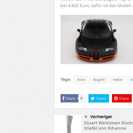
bei 4.800 Euro, dafür ist das Modell 
Tags:
Auto
Bugatti
elabia
l
Share
Tweet
Share
0
Vorheriger
Stuart Weitzman Rock
Stiefel von Rihanna