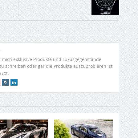
r
 mich exklusive Produkte und Luxusgegenstände
 zu schreiben oder gar die Produkte auszuprobieren ist
sser.