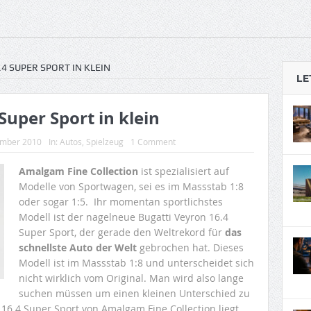
4 SUPER SPORT IN KLEIN
LE
Super Sport in klein
ember 2010
In:
Autos
,
Spielzeug
1 Comment
Amalgam Fine Collection
ist spezialisiert auf
Modelle von Sportwagen, sei es im Massstab 1:8
oder sogar 1:5. Ihr momentan sportlichstes
Modell ist der nagelneue Bugatti Veyron 16.4
Super Sport, der gerade den Weltrekord für
das
schnellste Auto der Welt
gebrochen hat. Dieses
Modell ist im Massstab 1:8 und unterscheidet sich
nicht wirklich vom Original. Man wird also lange
suchen müssen um einen kleinen Unterschied zu
 16.4 Super Sport von Amalgam Fine Collection liegt