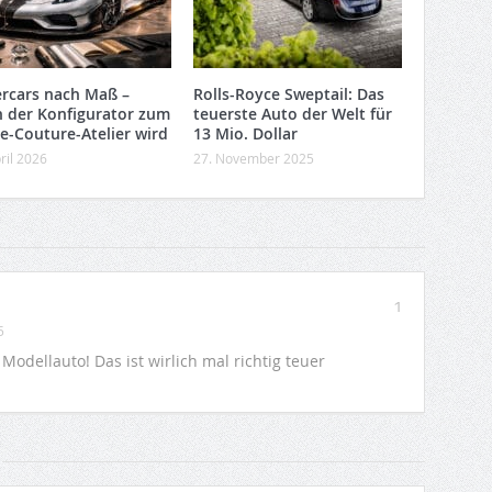
rcars nach Maß –
Rolls-Royce Sweptail: Das
 der Konfigurator zum
teuerste Auto der Welt für
e-Couture-Atelier wird
13 Mio. Dollar
ril 2026
27. November 2025
1
5
Modellauto! Das ist wirlich mal richtig teuer