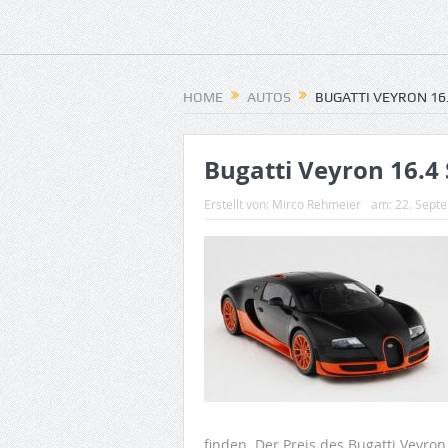
HOME
AUTOS
BUGATTI VEYRON 16.
Bugatti Veyron 16.4 
Erstellt von:
Mirco Rehmeier
am:
22. Sept
finden. Der Preis des Bugatti Veyron