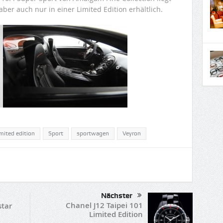
aber auch nur in einer Limited Edition erhältlich.
imited edition
Sport
sportwagen
Veyron
Nächster
Chanel J12 Taipei 101
star
Limited Edition