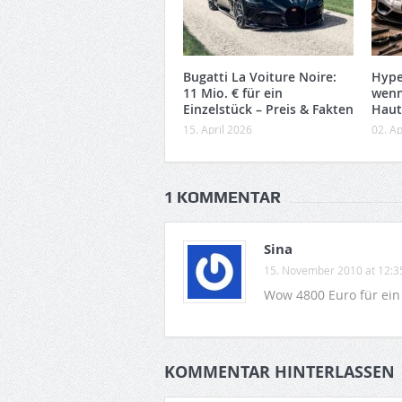
Bugatti La Voiture Noire:
Hype
11 Mio. € für ein
wenn
Einzelstück – Preis & Fakten
Haut
15. April 2026
02. Ap
1 KOMMENTAR
Sina
15. November 2010 at 12:3
Wow 4800 Euro für ein 
KOMMENTAR HINTERLASSEN