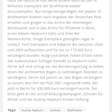
hatte die Deutsche Post keine andere Wahl als die 14
Millionen Exemplare der Briefmarke wieder
einzustampfen. Nur einige wenige Bögen mit jeweils 10
Briefmarken blieben nach Angaben der Deutschen Post
erhalten und gingen in das Archiv der ehemaligen
Bundespost und in das Archiv für Philatelie in Bonn,
einen bekam Hepburns Sohn und Erbe der
Markenrechte. Einige Exemplare gelangten sogar in
Umlauf. Fünf Exemplare sind bekannt die zwischen 2004
und 2009 auftauchten und für bis zu 173.000 Euro
versteigert wurden. Aufgrund dieser hohen Erlöse nahm
das Auktionshaus Schlegel Kontakt zu Hepburn-Sohn
Ferrer auf und schlug vor, die Bundesregierung zu bitten,
einen der archivierten Bögen zu wohltätigen Zwecken zu
versteigern. Ferrer bot jedoch an, den Bogen versteigern
zu lassen, den ihm die Post 2001 zugesandt hatte, der
jetzt in Berlin für 430.000 Euro versteigert wurde. Der
Erlös geht an die Unicef-Bildungskampagne „Schulen für
Afrika“ und die Audrey-Hepburn-Kinder-Stiftung.
Tags:
Audrey Hepburn
Auktion
Briefmarke