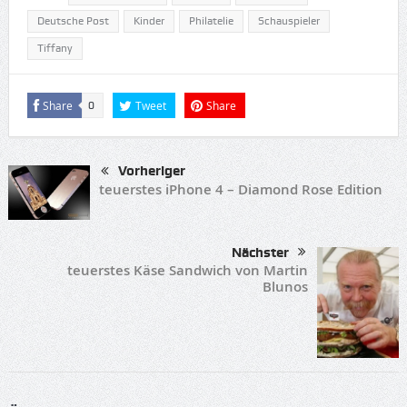
Deutsche Post
Kinder
Philatelie
Schauspieler
Tiffany
Share
Tweet
Share
0
Vorheriger
teuerstes iPhone 4 – Diamond Rose Edition
Nächster
teuerstes Käse Sandwich von Martin
Blunos