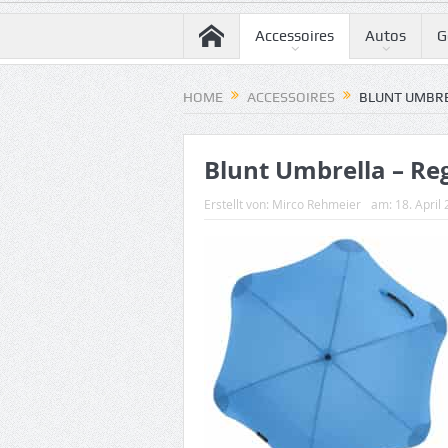
Accessoires
Autos
G
HOME
ACCESSOIRES
BLUNT UMBRE
Blunt Umbrella – R
Erstellt von:
Mirco Rehmeier
am:
18. April