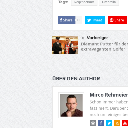
Tags:
Regenschirm
Umbrella
Share
Tweet
Share
0
Vorheriger
Diamant Putter für de
extravaganten Golfer
ÜBER DEN AUTHOR
Mirco Rehmeie
Schon immer haben
fasziniert. Darüber
noch um einiges be