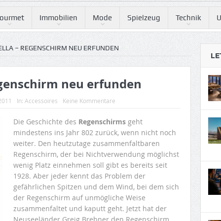
ourmet
Immobilien
Mode
Spielzeug
Technik
U
LLA – REGENSCHIRM NEU ERFUNDEN
LE
egenschirm neu erfunden
 2011
In:
Accessoires
Keine Kommentare
Die Geschichte des
Regenschirms
geht
mindestens ins Jahr 802 zurück, wenn nicht noch
weiter. Den heutzutage zusammenfaltbaren
Regenschirm, der bei Nichtverwendung möglichst
wenig Platz einnehmen soll gibt es bereits seit
1928. Aber jeder kennt das Problem der
gefährlichen Spitzen und dem Wind, bei dem sich
der Regenschirm auf unmögliche Weise
zusammenfaltet und kaputt geht. Jetzt hat der
Neuseeländer Greig Brebner den Regenschirm