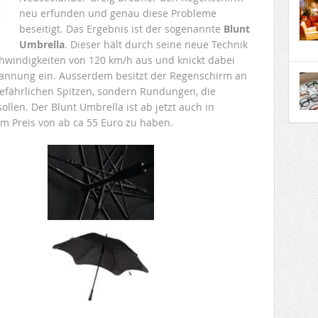
neu erfunden und genau diese Probleme
beseitigt. Das Ergebnis ist der sogenannte
Blunt
Umbrella
. Dieser hält durch seine neue Technik
windigkeiten von 120 km/h aus und knickt dabei
pannung ein. Ausserdem besitzt der Regenschirm an
efährlichen Spitzen, sondern Rundungen, die
len. Der Blunt Umbrella ist ab jetzt auch in
m Preis von ab ca 55 Euro zu haben.