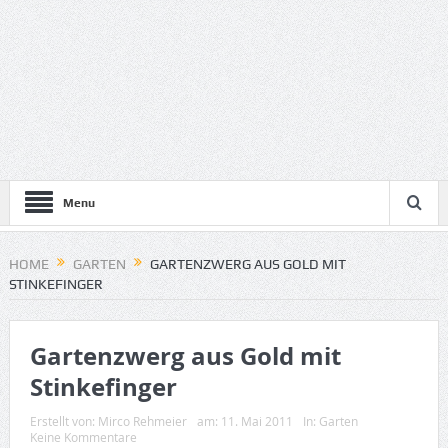
Menu
HOME
GARTEN
GARTENZWERG AUS GOLD MIT
STINKEFINGER
Gartenzwerg aus Gold mit
Stinkefinger
Erstellt von:
Mirco Rehmeier
am:
11. Mai 2011
In:
Garten
Keine Kommentare