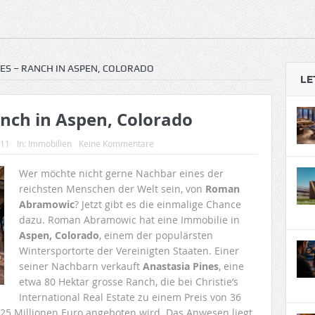
NES – RANCH IN ASPEN, COLORADO
LE
anch in Aspen, Colorado
011
In:
Immobilien
Keine Kommentare
Wer möchte nicht gerne Nachbar eines der
reichsten Menschen der Welt sein, von
Roman
Abramowic
? Jetzt gibt es die einmalige Chance
dazu. Roman Abramowic hat eine Immobilie in
Aspen, Colorado
, einem der populärsten
Wintersportorte der Vereinigten Staaten. Einer
seiner Nachbarn verkauft
Anastasia Pines
, eine
etwa 80 Hektar grosse Ranch, die bei Christie’s
International Real Estate zu einem Preis von 36
 25 Millionen Euro angeboten wird. Das Anwesen liegt