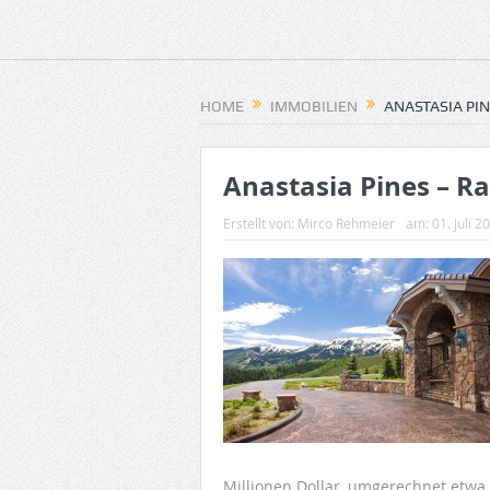
HOME
IMMOBILIEN
ANASTASIA PI
Anastasia Pines – R
Erstellt von:
Mirco Rehmeier
am:
01. Juli 2
Millionen Dollar, umgerechnet etwa