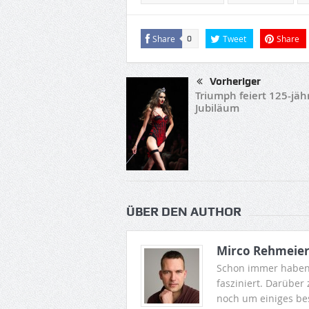
Share
Tweet
Share
0
Vorheriger
Triumph feiert 125-jäh
Jubiläum
ÜBER DEN AUTHOR
Mirco Rehmeie
Schon immer haben
fasziniert. Darüber
noch um einiges be