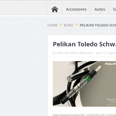
Accessoires
Autos
G
HOME
BÜRO
PELIKAN TOLEDO SC
Pelikan Toledo Schwa
Erstellt von:
Mirco Rehmeier
am:
12. Sept
Handwerksmeister individuell signie