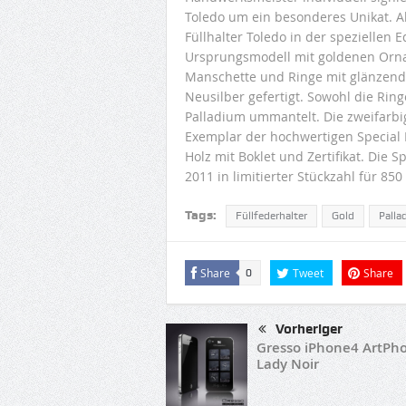
Toledo um ein besonderes Unikat. A
Füllhalter Toledo in der speziellen 
Ursprungsmodell mit goldenen Orn
Manschette und Ringe mit glänzend
Neusilber gefertigt. Sowohl die Rin
Palladium ummantelt. Die zweifarbi
Exemplar der hochwertigen Special 
Holz mit Boklet und Zertifikat. Die 
2011 in limitierter Stückzahl für 85
Tags:
Füllfederhalter
Gold
Palla
Share
Tweet
Share
0
Vorheriger
Gresso iPhone4 ArtPh
Lady Noir