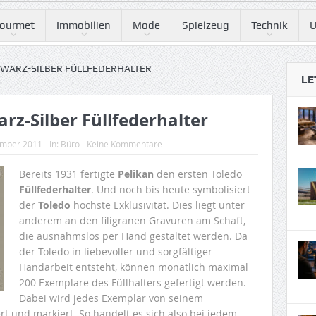
ourmet
Immobilien
Mode
Spielzeug
Technik
U
HWARZ-SILBER FÜLLFEDERHALTER
LE
rz-Silber Füllfederhalter
ember 2011
In:
Büro
Keine Kommentare
Bereits 1931 fertigte
Pelikan
den ersten Toledo
Füllfederhalter
. Und noch bis heute symbolisiert
der
Toledo
höchste Exklusivität. Dies liegt unter
anderem an den filigranen Gravuren am Schaft,
die ausnahmslos per Hand gestaltet werden. Da
der Toledo in liebevoller und sorgfältiger
Handarbeit entsteht, können monatlich maximal
200 Exemplare des Füllhalters gefertigt werden.
Dabei wird jedes Exemplar von seinem
rt und markiert. So handelt es sich also bei jedem