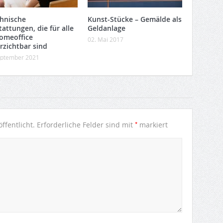
chnische
Kunst-Stücke – Gemälde als
attungen, die für alle
Geldanlage
omeoffice
02. Mai 2017
rzichtbar sind
eptember 2021
*
ffentlicht.
Erforderliche Felder sind mit
markiert