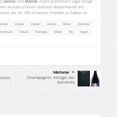
der
Jacken
und
Mäntel
. Esprit präsentiert sogar einige
inen wunderschönen zeitlosen Blazermantel mit
tails der für 399 Schweizer Franken zu haben ist.
schein
Kinder
Kissen
Küche
Mode
Outdoor
Schmuck
Schuh
Schweiz
Silber
Ski
Sport
Nächster
Champagner, Königin der
inless
Getränke