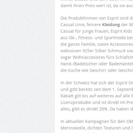
damit ihren Preis wert ist, da sie au
Die Produktlininen von Esprit sind
Casual Linie, feinere
Kleidung
der Me
Casual für junge Frauen, Esprit Kids
aus Ski-, Fitness- und Sportmode bes
die ganze Familie, sowie Accessoires
exklusiven 925er Silber Schmuck so
sogar Wohnaccesoires fürs Schlafzi
Hand-/Badetücher oder Bademäntel
die Küche wie Geschirr oder Geschir
In der Schweiz hat sich der Esprit 
und gibt bereits seit dem 1. Septe
Rabatt gilt bis auf weiteres auf al
Lizenzprodukte und ist direkt im Pr
alles, gibt es direkt 20%. Da haben
In aktuellen Kampagnen für den Okto
Merinowolle, dichten Texturen und 