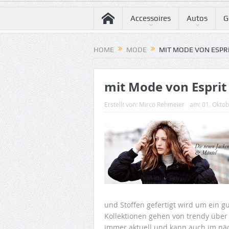
Accessoires
Autos
G
HOME
MODE
MIT MODE VON ESPRI
mit Mode von Esprit
Erstellt von:
Mirco Rehmeier
am:
01. Okto
und Stoffen gefertigt wird um ein gu
Kollektionen gehen von trendy über 
immer aktuell und kann auch im nä