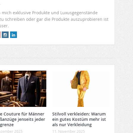
r
 mich exklusive Produkte und Luxusgegenstände
 zu schreiben oder gar die Produkte auszuprobieren ist
sser.
e Couture für Männer
Stilvoll verkleiden: Warum
ßanzüge jenseits jeder
ein gutes Kostüm mehr ist
sgrenze
als nur Verkleidung
ezember 2025
11. November 2025