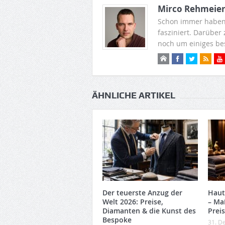
Mirco Rehmeie
Schon immer haben
fasziniert. Darüber
noch um einiges be
ÄHNLICHE ARTIKEL
Der teuerste Anzug der
Haut
Welt 2026: Preise,
– Ma
Diamanten & die Kunst des
Prei
Bespoke
31. D