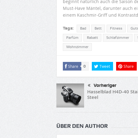
beginnt natürlich auch die Saison 
Must-Have Mäntel, darunter auch e
einem Kaschmir-Griff und Kontrastde
Tags:
Bad
Bett
Fitness
Gut
Parfüm
Rabatt
Schlafzimmer
Wohnzimmer
Share
Tweet
Share
0
Vorheriger
Hasselblad H4D-40 Sta
Steel
ÜBER DEN AUTHOR