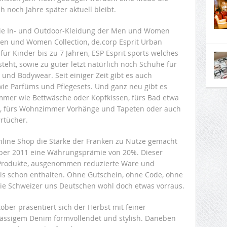
ch noch Jahre später aktuell bleibt.
 die In- und Outdoor-Kleidung der Men und Women
n und Women Collection, de.corp Esprit Urban
 für Kinder bis zu 7 Jahren, ESP Esprit sports welches
teht, sowie zu guter letzt natürlich noch Schuhe für
 und Bodywear. Seit einiger Zeit gibt es auch
wie Parfüms und Pflegesets. Und ganz neu gibt es
mmer wie Bettwäsche oder Kopfkissen, fürs Bad etwa
, fürs Wohnzimmer Vorhänge und Tapeten oder auch
rtücher.
Online Shop die Stärke der Franken zu Nutze gemacht
mber 2011 eine Währungsprämie von 20%. Dieser
le Produkte, ausgenommen reduzierte Ware und
eis schon enthalten. Ohne Gutschein, ohne Code, ohne
 die Schweizer uns Deutschen wohl doch etwas vorraus.
ber präsentiert sich der Herbst mit feiner
lässigem Denim formvollendet und stylish. Daneben