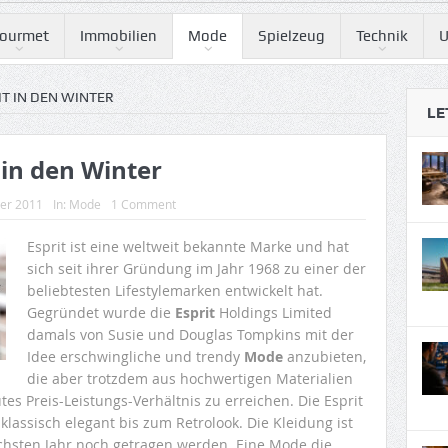
ourmet
Immobilien
Mode
Spielzeug
Technik
U
T IN DEN WINTER
LE
 in den Winter
ber 2011
In:
Mode
1 Comment
Esprit ist eine weltweit bekannte Marke und hat
sich seit ihrer Gründung im Jahr 1968 zu einer der
beliebtesten Lifestylemarken entwickelt hat.
Gegründet wurde die
Esprit
Holdings Limited
damals von Susie und Douglas Tompkins mit der
Idee erschwingliche und trendy
Mode
anzubieten,
die aber trotzdem aus hochwertigen Materialien
tes Preis-Leistungs-Verhältnis zu erreichen. Die Esprit
klassisch elegant bis zum Retrolook. Die Kleidung ist
chsten Jahr noch getragen werden. Eine Mode die