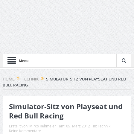
Menu
HOME
TECHNIK
SIMULATOR-SITZ VON PLAYSEAT UND RED
BULL RACING
Simulator-Sitz von Playseat und
Red Bull Racing
Erstellt von:
Mirco Rehmeier
am:
09. März 2012
In:
Technik
Keine Kommentare