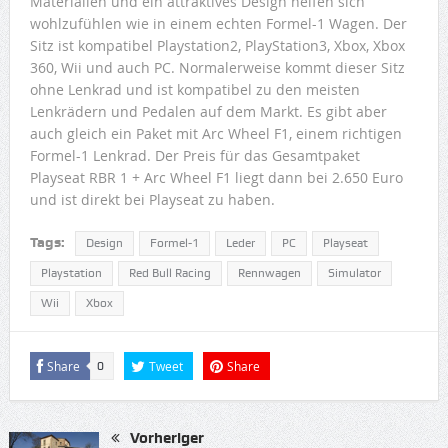
Materialien und ein attraktives Design helfen sich
wohlzufühlen wie in einem echten Formel-1 Wagen. Der
Sitz ist kompatibel Playstation2, PlayStation3, Xbox, Xbox
360, Wii und auch PC. Normalerweise kommt dieser Sitz
ohne Lenkrad und ist kompatibel zu den meisten
Lenkrädern und Pedalen auf dem Markt. Es gibt aber
auch gleich ein Paket mit Arc Wheel F1, einem richtigen
Formel-1 Lenkrad. Der Preis für das Gesamtpaket
Playseat RBR 1 + Arc Wheel F1 liegt dann bei 2.650 Euro
und ist direkt bei Playseat zu haben.
Tags:
Design
Formel-1
Leder
PC
Playseat
Playstation
Red Bull Racing
Rennwagen
Simulator
Wii
Xbox
Share
Tweet
Share
0
Vorheriger