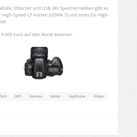
 WLAN, Ethernet und USB. Als Speichermedien gibt es
ür High-Speed-CF-Karten (UDMA 7) und eines für High-
tät.
st 6.000 Euro auf den Markt kommen.
SLR
GPS
Kamera
Karten
Kopfhörer
Nikon