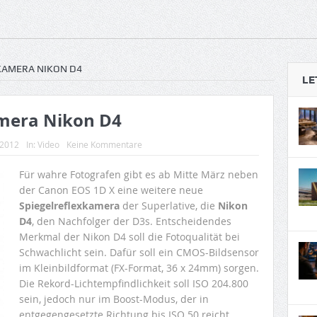
KAMERA NIKON D4
LE
mera Nikon D4
 2012
In:
Video
Keine Kommentare
Für wahre Fotografen gibt es ab Mitte März neben
der Canon EOS 1D X eine weitere neue
Spiegelreflexkamera
der Superlative, die
Nikon
D4
, den Nachfolger der D3s. Entscheidendes
Merkmal der Nikon D4 soll die Fotoqualität bei
Schwachlicht sein. Dafür soll ein CMOS-Bildsensor
im Kleinbildformat (FX-Format, 36 x 24mm) sorgen.
Die Rekord-Lichtempfindlichkeit soll ISO 204.800
sein, jedoch nur im Boost-Modus, der in
entgegengesetzte Richtung bis ISO 50 reicht.