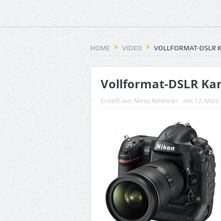
HOME
VIDEO
VOLLFORMAT-DSLR 
Vollformat-DSLR Ka
Erstellt von:
Mirco Rehmeier
am:
12. März