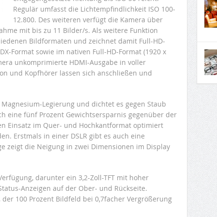
Regulär umfasst die Lichtempfindlichkeit ISO 100-
12.800. Des weiteren verfügt die Kamera über
hme mit bis zu 11 Bilder/s. Als weitere Funktion
hiedenen Bildformaten und zeichnet damit Full-HD-
DX-Format sowie im nativen Full-HD-Format (1920 x
mera unkomprimierte HDMI-Ausgabe in voller
fon und Kopfhörer lassen sich anschließen und
r Magnesium-Legierung und dichtet es gegen Staub
ich eine fünf Prozent Gewichtsersparnis gegenüber der
en Einsatz im Quer- und Hochkantformat optimiert
en. Erstmals in einer DSLR gibt es auch eine
 zeigt die Neigung in zwei Dimensionen im Display
Verfügung, darunter ein 3,2-Zoll-TFT mit hoher
tatus-Anzeigen auf der Ober- und Rückseite.
, der 100 Prozent Bildfeld bei 0,7facher Vergrößerung