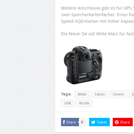
Weitere Anschlüsse gibt es für GPS,
zwei Speicherkartenfächer. Eines f
Speed-XQD-Karten mit hoher Kapazi
Die Nikon D4 soll Mitte März für fa
Tags:
Bilder
Canon
Chrom
D
USB
WLAN
Share
Tweet
Share
0