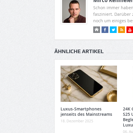
Mirco Rehmeie
Schon immer haben
fasziniert. Darüber
noch um einiges be
ÄHNLICHE ARTIKEL
Luxus-Smartphones
24K 
jenseits des Mainstreams
S25 U
Begle
18. Dezember 2025
Luxu
06. A