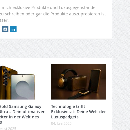
r
 mich exklusive Produkte und Luxusgegenstände
 zu schreiben oder gar die Produkte auszuprobieren ist
sser.
Gold Samsung Galaxy
Technologie trifft
ltra – Dein ultimativer
Exklusivität: Deine Welt der
iter in der Welt des
Luxusgadgets
s
04. Juni 2025
ugust 2025