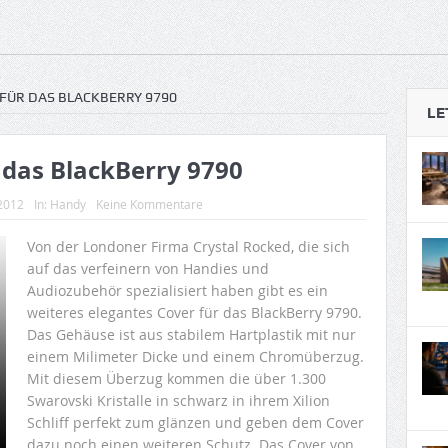
FÜR DAS BLACKBERRY 9790
LE
 das BlackBerry 9790
 2012
In:
Handy
Keine Kommentare
Von der Londoner Firma Crystal Rocked, die sich
auf das verfeinern von Handies und
Audiozubehör spezialisiert haben gibt es ein
weiteres elegantes Cover für das BlackBerry 9790.
Das Gehäuse ist aus stabilem Hartplastik mit nur
einem Milimeter Dicke und einem Chromüberzug.
Mit diesem Überzug kommen die über 1.300
Swarovski Kristalle in schwarz in ihrem Xilion
Schliff perfekt zum glänzen und geben dem Cover
dazu noch einen weiteren Schutz. Das Cover von