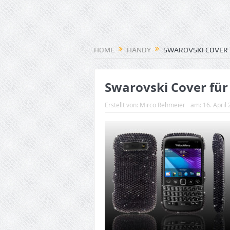
HOME
HANDY
SWAROVSKI COVER 
Swarovski Cover für
Erstellt von:
Mirco Rehmeier
am:
16. April