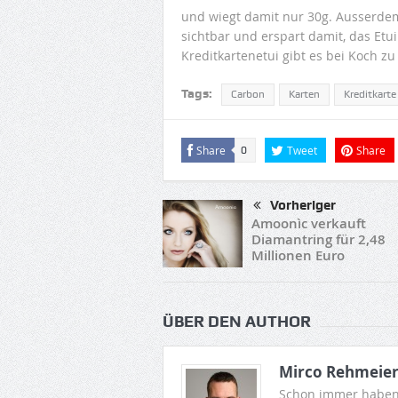
und wiegt damit nur 30g. Ausserdem 
sichtbar und erspart damit, das Et
Kreditkartenetui gibt es bei Koch zu
Tags:
Carbon
Karten
Kreditkarte
Share
Tweet
Share
0
Vorheriger
Amoonìc verkauft
Diamantring für 2,48
Millionen Euro
ÜBER DEN AUTHOR
Mirco Rehmeie
Schon immer haben