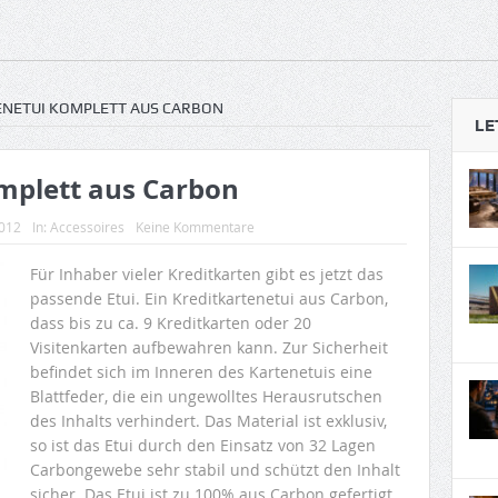
NETUI KOMPLETT AUS CARBON
LE
mplett aus Carbon
2012
In:
Accessoires
Keine Kommentare
Für Inhaber vieler Kreditkarten gibt es jetzt das
passende Etui. Ein Kreditkartenetui aus Carbon,
dass bis zu ca. 9 Kreditkarten oder 20
Visitenkarten aufbewahren kann. Zur Sicherheit
befindet sich im Inneren des Kartenetuis eine
Blattfeder, die ein ungewolltes Herausrutschen
des Inhalts verhindert. Das Material ist exklusiv,
so ist das Etui durch den Einsatz von 32 Lagen
Carbongewebe sehr stabil und schützt den Inhalt
sicher. Das Etui ist zu 100% aus Carbon gefertigt