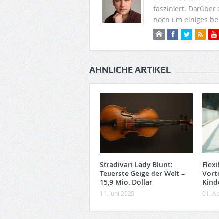
fasziniert. Darüber
noch um einiges be
ÄHNLICHE ARTIKEL
Stradivari Lady Blunt:
Flex
Teuerste Geige der Welt –
Vorte
15,9 Mio. Dollar
Kind
11. Juni 2025
01. Ap