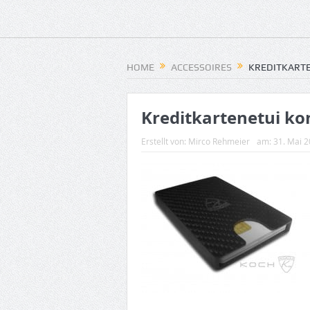
HOME
ACCESSOIRES
KREDITKARTE
Kreditkartenetui ko
Erstellt von:
Mirco Rehmeier
am:
31. Mai 