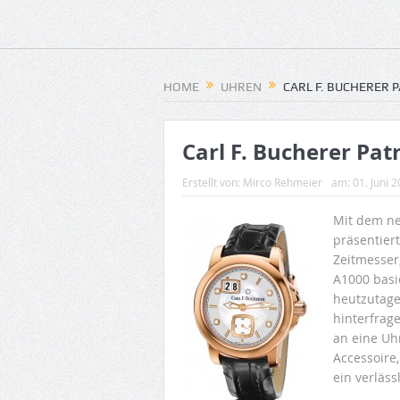
HOME
UHREN
CARL F. BUCHERER 
Carl F. Bucherer Pat
Erstellt von:
Mirco Rehmeier
am:
01. Juni 
Mit dem neu
präsentier
Zeitmesser
A1000 basi
heutzutage
hinterfrag
an eine Uh
Accessoire
ein verläss