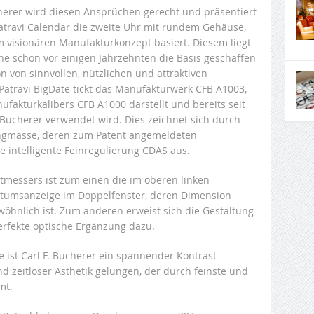
cherer wird diesen Ansprüchen gerecht und präsentiert
atravi Calendar die zweite Uhr mit rundem Gehäuse,
m visionären Manufakturkonzept basiert. Diesem liegt
he schon vor einigen Jahrzehnten die Basis geschaffen
n von sinnvollen, nützlichen und attraktiven
atravi BigDate tickt das Manufakturwerk CFB A1003,
fakturkalibers CFB A1000 darstellt und bereits seit
 Bucherer verwendet wird. Dies zeichnet sich durch
ngmasse, deren zum Patent angemeldeten
e intelligente Feinregulierung CDAS aus.
tmessers ist zum einen die im oberen linken
Datumsanzeige im Doppelfenster, deren Dimension
öhnlich ist. Zum anderen erweist sich die Gestaltung
erfekte optische Ergänzung dazu.
e ist Carl F. Bucherer ein spannender Kontrast
nd zeitloser Ästhetik gelungen, der durch feinste und
mt.