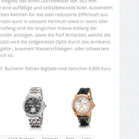
K Rotgold, das einen Durchmesser von 38,5 mm
ate eine auffällige und selbstbewusste Note. Ausserdem
hen Rahmen für das edel reduzierte Zifferblatt aus
rnativ auch in weissem Perlmutt sowie in weiss oder
lickfang sind die länglichen Indexe entlang der
nden anzeigen, sowie die fünf Brillanten, welche die
tützt wird die zeitgemässe Optik durch das Armband,
ligator-, braunem Wasserschlangen- oder schwarzem
ich ist.
F. Bucherer Patravi BigDate sind zwischen 6.800 Euro