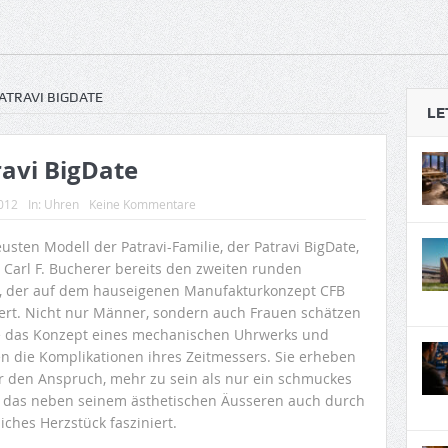
PATRAVI BIGDATE
LE
ravi BigDate
2012
In:
Uhren
Keine Kommentare
sten Modell der Patravi-Familie, der Patravi BigDate,
t Carl F. Bucherer bereits den zweiten runden
, der auf dem hauseigenen Manufakturkonzept CFB
ert. Nicht nur Männer, sondern auch Frauen schätzen
 das Konzept eines mechanischen Uhrwerks und
en die Komplikationen ihres Zeitmessers. Sie erheben
r den Anspruch, mehr zu sein als nur ein schmuckes
, das neben seinem ästhetischen Äusseren auch durch
liches Herzstück fasziniert.