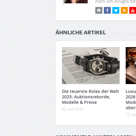
noch um einiges be
ÄHNLICHE ARTIKEL
Die teuerste Rolex der Welt
Luxu
2025: Auktionsrekorde,
2026
Modelle & Preise
Mode
über
02. Juni 2026
15. J