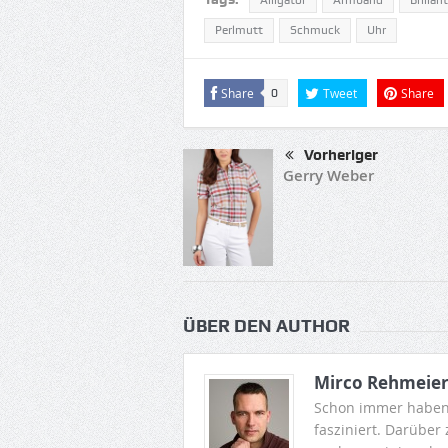
Alligator
Armband
Brillant
Perlmutt
Schmuck
Uhr
Share
Tweet
Share
0
Vorheriger
Gerry Weber
ÜBER DEN AUTHOR
Mirco Rehmeie
Schon immer haben
fasziniert. Darüber