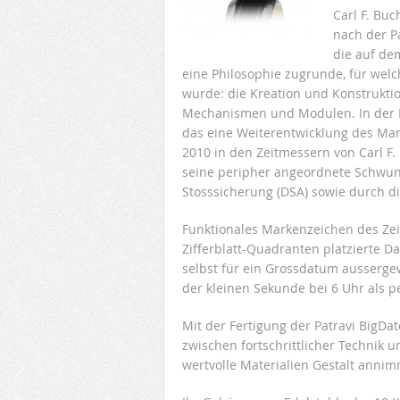
Carl F. Bu
nach der P
die auf de
eine Philosophie zugrunde, für welc
wurde: die Kreation und Konstruktio
Mechanismen und Modulen. In der P
das eine Weiterentwicklung des Manu
2010 in den Zeitmessern von Carl F.
seine peripher angeordnete Schwu
Stosssicherung (DSA) sowie durch di
Funktionales Markenzeichen des Zei
Zifferblatt-Quadranten platzierte 
selbst für ein Grossdatum aussergew
der kleinen Sekunde bei 6 Uhr als p
Mit der Fertigung der Patravi BigDat
zwischen fortschrittlicher Technik u
wertvolle Materialien Gestalt annim