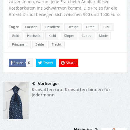
zu verstehen, warum jede Frau beim Anblick dieser
Kostbarkeiten ins Schwärmen kommt. Die Preise für die
Brokat-Dirndl bewegen sich zwischen 900 und 1500 Euro.
Tags:
Corsage
Dekolleté
Design
Dirndl
Frau
Gold
Hochzeit
Kleid
Körper
Luxus
Mode
Prinzessin
Seide
Tracht
Share
Tweet
Share
0
Vorheriger
Krawatten und Krawatten binden für
Jedermann
Nächster