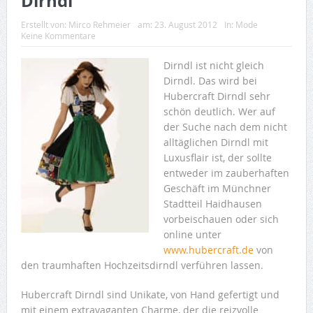
Dirndl
Erstellt von:
Mirco Rehmeier
am:
23. August 2012
In:
Mode
Keine Kommentare
Dirndl ist nicht gleich
Dirndl. Das wird bei
Hubercraft Dirndl sehr
schön deutlich. Wer auf
der Suche nach dem nicht
alltäglichen Dirndl mit
Luxusflair ist, der sollte
entweder im zauberhaften
Geschäft im Münchner
Stadtteil Haidhausen
vorbeischauen oder sich
online unter
www.hubercraft.de
von
den traumhaften Hochzeitsdirndl verführen lassen.
Hubercraft Dirndl sind Unikate, von Hand gefertigt und
mit einem extravaganten Charme, der die reizvolle