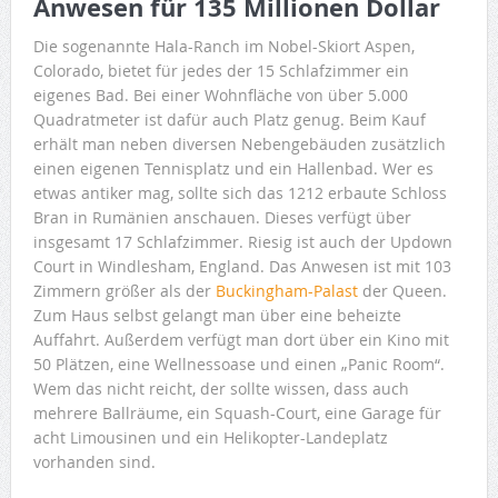
Anwesen für 135 Millionen Dollar
Die sogenannte Hala-Ranch im Nobel-Skiort Aspen,
Colorado, bietet für jedes der 15 Schlafzimmer ein
eigenes Bad. Bei einer Wohnfläche von über 5.000
Quadratmeter ist dafür auch Platz genug. Beim Kauf
erhält man neben diversen Nebengebäuden zusätzlich
einen eigenen Tennisplatz und ein Hallenbad. Wer es
etwas antiker mag, sollte sich das 1212 erbaute Schloss
Bran in Rumänien anschauen. Dieses verfügt über
insgesamt 17 Schlafzimmer. Riesig ist auch der Updown
Court in Windlesham, England. Das Anwesen ist mit 103
Zimmern größer als der
Buckingham-Palast
der Queen.
Zum Haus selbst gelangt man über eine beheizte
Auffahrt. Außerdem verfügt man dort über ein Kino mit
50 Plätzen, eine Wellnessoase und einen „Panic Room“.
Wem das nicht reicht, der sollte wissen, dass auch
mehrere Ballräume, ein Squash-Court, eine Garage für
acht Limousinen und ein Helikopter-Landeplatz
vorhanden sind.