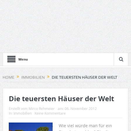
Menu
HOME
IMMOBILIEN
DIE TEUERSTEN HÄUSER DER WELT
Die teuersten Häuser der Welt
Erstellt von:
Mirco Rehmeier
am:
06. November 2012
In:
Immobilien
Keine Kommentare
Wie viel würde man für ein