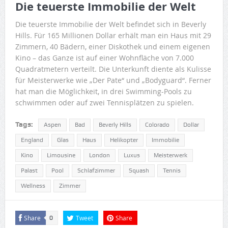
Die teuerste Immobilie der Welt
Die teuerste Immobilie der Welt befindet sich in Beverly
Hills. Für 165 Millionen Dollar erhält man ein Haus mit 29
Zimmern, 40 Bädern, einer Diskothek und einem eigenen
Kino – das Ganze ist auf einer Wohnfläche von 7.000
Quadratmetern verteilt. Die Unterkunft diente als Kulisse
für Meisterwerke wie „Der Pate“ und „Bodyguard“. Ferner
hat man die Möglichkeit, in drei Swimming-Pools zu
schwimmen oder auf zwei Tennisplätzen zu spielen.
Tags:
Aspen
Bad
Beverly Hills
Colorado
Dollar
England
Glas
Haus
Helikopter
Immobilie
Kino
Limousine
London
Luxus
Meisterwerk
Palast
Pool
Schlafzimmer
Squash
Tennis
Wellness
Zimmer
Share
Tweet
Share
0