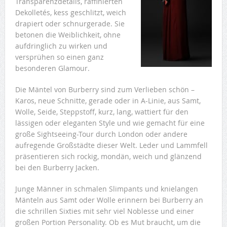
Transparenzdetails, raffinierten
Dekolletés, kess geschlitzt, weich
drapiert oder schnurgerade. Sie
betonen die Weiblichkeit, ohne
aufdringlich zu wirken und
versprühen so einen ganz
besonderen Glamour.
Die Mäntel von Burberry sind zum Verlieben schön –
Karos, neue Schnitte, gerade oder in A-Linie, aus Samt,
Wolle, Seide, Steppstoff, kurz, lang, wattiert für den
lässigen oder eleganten Style und wie gemacht für eine
große Sightseeing-Tour durch London oder andere
aufregende Großstädte dieser Welt. Leder und Lammfell
präsentieren sich rockig, mondän, weich und glänzend
bei den Burberry Jacken.
Junge Männer in schmalen Slimpants und knielangen
Mänteln aus Samt oder Wolle erinnern bei Burberry an
die schrillen Sixties mit sehr viel Noblesse und einer
großen Portion Personality. Ob es Mut braucht, um die