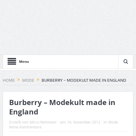
Menu
HOME
MODE
BURBERRY – MODEKULT MADE IN ENGLAND
Burberry – Modekult made in
England
Erstellt von:
Mirco Rehmeier
am:
16. November 2012
In:
Mode
Keine Kommentare