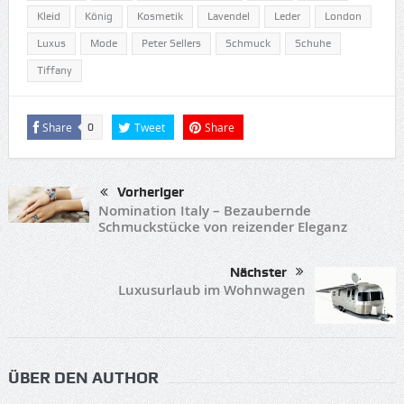
Kleid
König
Kosmetik
Lavendel
Leder
London
Luxus
Mode
Peter Sellers
Schmuck
Schuhe
Tiffany
Share
Tweet
Share
0
Vorheriger
Nomination Italy – Bezaubernde
Schmuckstücke von reizender Eleganz
Nächster
Luxusurlaub im Wohnwagen
ÜBER DEN AUTHOR