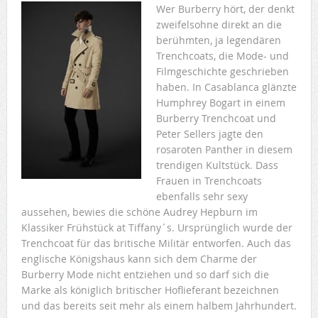
Wer Burberry hört, der denkt
zweifelsohne direkt an die
berühmten, ja legendären
Trenchcoats, die Mode- und
Filmgeschichte geschrieben
haben. In Casablanca glänzte
Humphrey Bogart in einem
Burberry Trenchcoat und
Peter Sellers jagte den
rosaroten Panther in diesem
trendigen Kultstück. Dass
Frauen in Trenchcoats
ebenfalls sehr sexy
aussehen, bewies die schöne Audrey Hepburn im
Klassiker Frühstück at Tiffany´s. Ursprünglich wurde der
Trenchcoat für das britische Militär entworfen. Auch das
englische Königshaus kann sich dem Charme der
Burberry Mode nicht entziehen und so darf sich die
Marke als königlich britischer Hoflieferant bezeichnen
und das bereits seit mehr als einem halbem Jahrhundert.