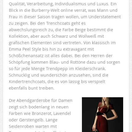
Qualität, Verarbeitung, Individualismus und Luxus. Ein
Blick in die Burberry-Welt online verrät, was Mann und
Frau in dieser Saison tragen wollen, um Understatement
zu zeigen. Bei den Trenchcoats geht es
abwechslungsreich zu, die Farbe Beige bestimmt die
Kollektion, aber auch Schwarz und Wollweiß mit
grafischen Elementen sind vertreten. Von klassisch im
Emma Peel Style bis hin zu extravagant mit
Schößchenansatz ist alles dabei. Bei den Herren der
Schöpfung kommen Blau- und Rottöne dazu und sorgen
so für jede Menge Trendpepp im Kleiderschrank.
Schnucklig und wunderschön anzusehen, sind die
Kindertrenchcoats, die es von lässig bis verspielt
ebenfalls bunt treiben.
Die Abendgarderobe für Damen
zeigt sich bodenlang in neuen
Farben wie Bronzerot, Lavendel
oder Gerstengelb. Lange
Seidenroben warten mit