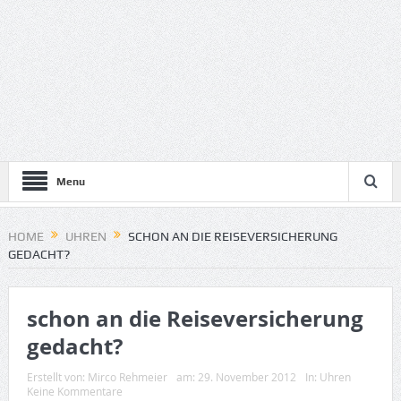
Menu
HOME
UHREN
SCHON AN DIE REISEVERSICHERUNG
GEDACHT?
schon an die Reiseversicherung
gedacht?
Erstellt von:
Mirco Rehmeier
am:
29. November 2012
In:
Uhren
Keine Kommentare