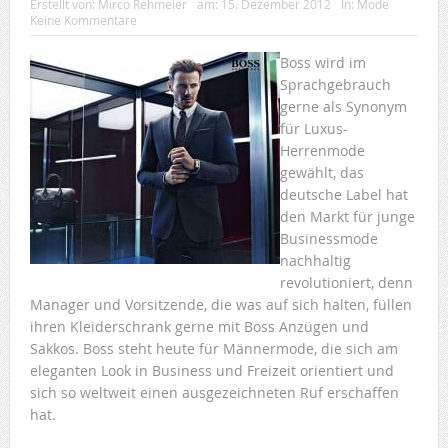
Erstellt von:
Mirco Rehmeier
am:
15. Dezember 2012
In:
Mode
Keine Kommentare
Boss wird im
Sprachgebrauch
gerne als Synonym
für Luxus-
Herrenmode
gewählt, das
deutsche Label hat
den Markt für junge
Businessmode
nachhaltig
revolutioniert, denn
Manager und Vorsitzende, die was auf sich halten, füllen
ihren Kleiderschrank gerne mit Boss Anzügen und
Sakkos. Boss steht heute für Männermode, die sich am
eleganten Look in Business und Freizeit orientiert und
sich so weltweit einen ausgezeichneten Ruf erschaffen
hat.