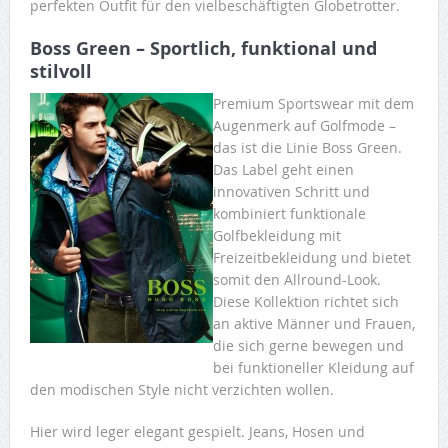
perfekten Outfit für den vielbeschäftigten Globetrotter.
Boss Green – Sportlich, funktional und
stilvoll
Premium Sportswear mit dem
Augenmerk auf Golfmode –
das ist die Linie Boss Green.
Das Label geht einen
innovativen Schritt und
kombiniert funktionale
Golfbekleidung mit
Freizeitbekleidung und bietet
somit den Allround-Look.
Diese Kollektion richtet sich
an aktive Männer und Frauen,
die sich gerne bewegen und
bei funktioneller Kleidung auf
den modischen Style nicht verzichten wollen.
Hier wird leger elegant gespielt. Jeans, Hosen und