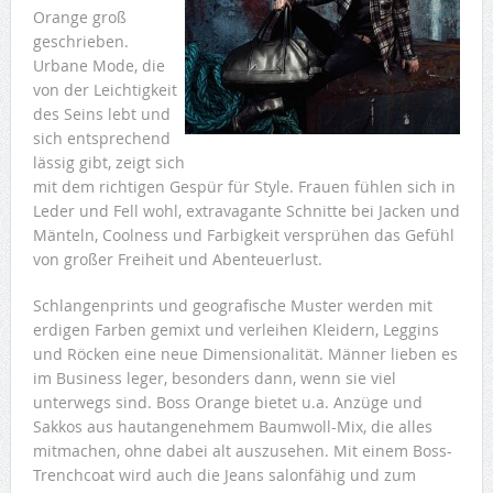
Orange groß
geschrieben.
Urbane Mode, die
von der Leichtigkeit
des Seins lebt und
sich entsprechend
lässig gibt, zeigt sich
mit dem richtigen Gespür für Style. Frauen fühlen sich in
Leder und Fell wohl, extravagante Schnitte bei Jacken und
Mänteln, Coolness und Farbigkeit versprühen das Gefühl
von großer Freiheit und Abenteuerlust.
Schlangenprints und geografische Muster werden mit
erdigen Farben gemixt und verleihen Kleidern, Leggins
und Röcken eine neue Dimensionalität. Männer lieben es
im Business leger, besonders dann, wenn sie viel
unterwegs sind. Boss Orange bietet u.a. Anzüge und
Sakkos aus hautangenehmem Baumwoll-Mix, die alles
mitmachen, ohne dabei alt auszusehen. Mit einem Boss-
Trenchcoat wird auch die Jeans salonfähig und zum