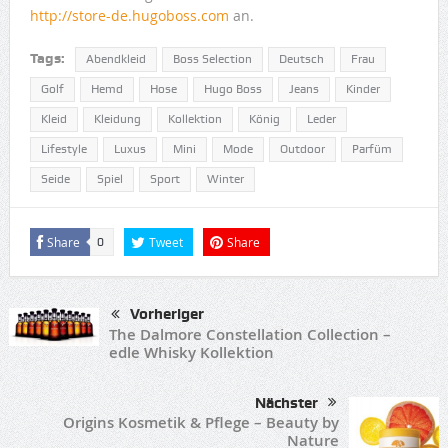
http://store-de.hugoboss.com
an.
Tags:
Abendkleid
Boss Selection
Deutsch
Frau
Golf
Hemd
Hose
Hugo Boss
Jeans
Kinder
Kleid
Kleidung
Kollektion
König
Leder
Lifestyle
Luxus
Mini
Mode
Outdoor
Parfüm
Seide
Spiel
Sport
Winter
Share
Tweet
Share
0
Vorheriger
The Dalmore Constellation Collection –
edle Whisky Kollektion
Nächster
Origins Kosmetik & Pflege – Beauty by
Nature