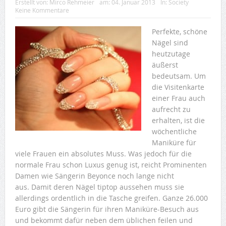
Erstellt von:
Mirco Rehmeier
am:
04. Januar 2013
In:
Society
Keine Kommentare
Perfekte, schöne
Nägel sind
heutzutage
äußerst
bedeutsam. Um
die Visitenkarte
einer Frau auch
aufrecht zu
erhalten, ist die
wöchentliche
Maniküre für
viele Frauen ein absolutes Muss. Was jedoch für die
normale Frau schon Luxus genug ist, reicht Prominenten
Damen wie Sängerin Beyonce noch lange nicht
aus. Damit deren Nägel tiptop aussehen muss sie
allerdings ordentlich in die Tasche greifen. Ganze 26.000
Euro gibt die Sängerin für ihren Maniküre-Besuch aus
und bekommt dafür neben dem üblichen feilen und