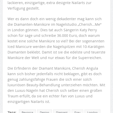
lackieren, einzigartige, extra designte Nailarts zur
Verfügung gestellt.
Wer es dann doch ein wenig dekadenter mag kann sich
die Diamanten-Maniküre im Nagelstudio „Cherish…Me“
in London gönnen. Dies tat auch Sängerin Katy Perry
schon für sage und schreibe 36.000 Euro, doch warum
kostet eine solche Maniküre so viel? Bei der sogenannten
Iced Manicure werden die Nagelspitzen mit 10-Karätigen
Diamanten beklebt. Damit ist sie die edelste und teuerste
Maniküre der Welt und nur etwas für die Superreichen.
Die Erfinderin der Diamant Maniküre, Cherish Angula
kann sich bisher jedenfalls nicht beklagen, gibt es doch
genug zahlungsfähige Frauen die sich einer solch
luxuriösen Beauty-Behandlung unterziehen möchten. Mit
den Luxus-Nägeln hat Cherish sich selber einen großen
Traum erfüllt, da sie ein echter Fan von Luxus und
einzigartigen Nailarts ist.
Tags:
Beyonce
Design
Diamant
Frau
London