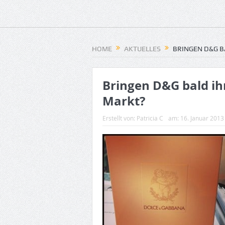
HOME
AKTUELLES
BRINGEN D&G B
Bringen D&G bald ih
Markt?
Erstellt von:
Patricia C
am:
16. Januar 2013