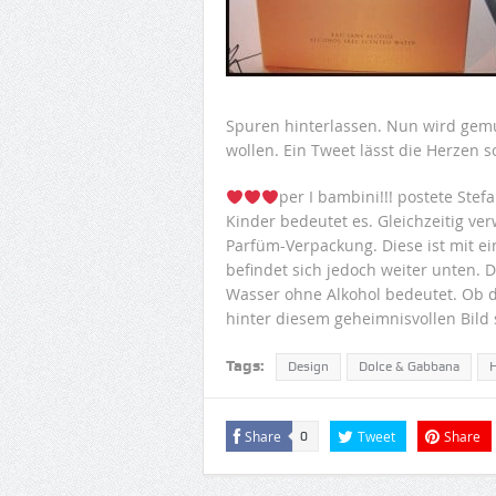
Spuren hinterlassen. Nun wird gemun
wollen. Ein Tweet lässt die Herzen
per I bambini!!! postete Ste
Kinder bedeutet es. Gleichzeitig ve
Parfüm-Verpackung. Diese ist mit ei
befindet sich jedoch weiter unten. D
Wasser ohne Alkohol bedeutet. Ob di
hinter diesem geheimnisvollen Bild 
Tags:
Design
Dolce & Gabbana
Share
Tweet
Share
0