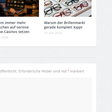
um immer mehr
Warum der Brillenmarkt
chen auf seriöse
gerade komplett kippt
ne-Casinos setzen
16. Juni 2026
li 2026
*
ffentlicht.
Erforderliche Felder sind mit
markiert