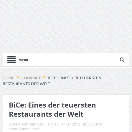
Menu
HOME
GOURMET
BICE: EINES DER TEUERSTEN
RESTAURANTS DER WELT
BiCe: Eines der teuersten
Restaurants der Welt
Erstellt von:
Patricia C
am:
18. Januar 2013
In:
Gourmet
Keine Kommentare