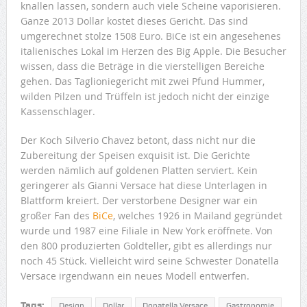
knallen lassen, sondern auch viele Scheine vaporisieren.
Ganze 2013 Dollar kostet dieses Gericht. Das sind
umgerechnet stolze 1508 Euro. BiCe ist ein angesehenes
italienisches Lokal im Herzen des Big Apple. Die Besucher
wissen, dass die Beträge in die vierstelligen Bereiche
gehen. Das Taglioniegericht mit zwei Pfund Hummer,
wilden Pilzen und Trüffeln ist jedoch nicht der einzige
Kassenschlager.
Der Koch Silverio Chavez betont, dass nicht nur die
Zubereitung der Speisen exquisit ist. Die Gerichte
werden nämlich auf goldenen Platten serviert. Kein
geringerer als Gianni Versace hat diese Unterlagen in
Blattform kreiert. Der verstorbene Designer war ein
großer Fan des
BiCe
, welches 1926 in Mailand gegründet
wurde und 1987 eine Filiale in New York eröffnete. Von
den 800 produzierten Goldteller, gibt es allerdings nur
noch 45 Stück. Vielleicht wird seine Schwester Donatella
Versace irgendwann ein neues Modell entwerfen.
Tags:
Design
Dollar
Donatella Versace
Gastronomie