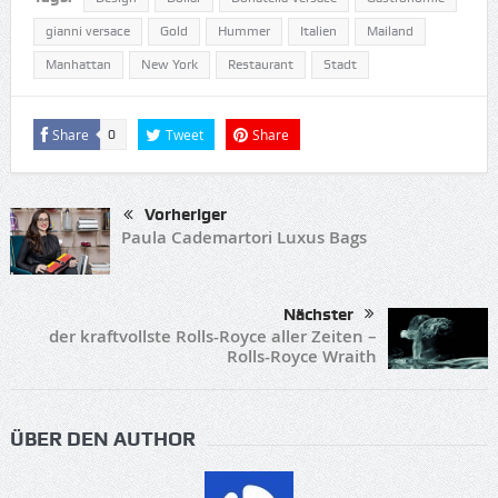
gianni versace
Gold
Hummer
Italien
Mailand
Manhattan
New York
Restaurant
Stadt
Share
Tweet
Share
0
Vorheriger
Paula Cademartori Luxus Bags
Nächster
der kraftvollste Rolls-Royce aller Zeiten –
Rolls-Royce Wraith
ÜBER DEN AUTHOR