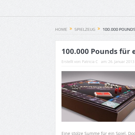
HOME
SPIELZEUG
100.000 POUNDS
100.000 Pounds für 
Erstellt von:
Patricia C
am:
26. Januar 2013
Eine stolze Summe für ein Spiel. Doc