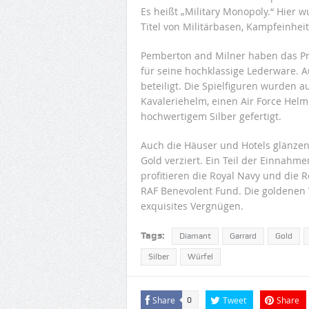
Es heißt „Military Monopoly.“ Hier
Titel von Militärbasen, Kampfeinhei
Pemberton and Milner haben das Proj
für seine hochklassige Lederware. 
beteiligt. Die Spielfiguren wurden au
Kavaleriehelm, einen Air Force Helm
hochwertigem Silber gefertigt.
Auch die Häuser und Hotels glänzen
Gold verziert. Ein Teil der Einnahm
profitieren die Royal Navy und die R
RAF Benevolent Fund. Die goldenen W
exquisites Vergnügen.
Tags:
Diamant
Garrard
Gold
Silber
Würfel
Share
Tweet
Share
0