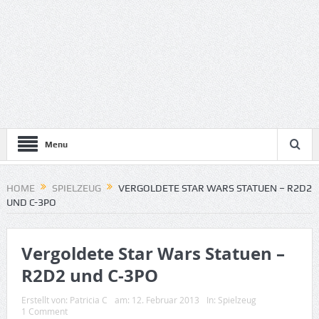
Menu
HOME
SPIELZEUG
VERGOLDETE STAR WARS STATUEN – R2D2
UND C-3PO
Vergoldete Star Wars Statuen –
R2D2 und C-3PO
Erstellt von:
Patricia C
am:
12. Februar 2013
In:
Spielzeug
1 Comment