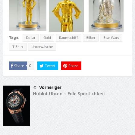
Tags:
Dollar
Gold
Raumschiff
Silber
Star Wars
T-Shirt
Unterwäsche
Share
Tweet
Share
0
Vorheriger
Hublot Uhren – Edle Sportlichkeit