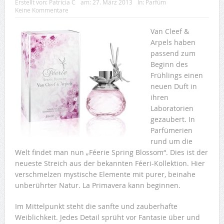
Erstellt von:
Patricia C
am:
27. März 2013
In:
Parfüm
Keine Kommentare
Van Cleef &
Arpels haben
passend zum
Beginn des
Frühlings einen
neuen Duft in
ihren
Laboratorien
gezaubert. In
Parfümerien
rund um die
Welt findet man nun „Féerie Spring Blossom“. Dies ist der
neueste Streich aus der bekannten Féeri-Kollektion. Hier
verschmelzen mystische Elemente mit purer, beinahe
unberührter Natur. La Primavera kann beginnen.
Im Mittelpunkt steht die sanfte und zauberhafte
Weiblichkeit. Jedes Detail sprüht vor Fantasie über und