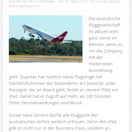
Erstellt von:
Mirco Rehmeier
am:
02. April 2013
In:
Society
,
Urlaub
Keine Kommentare
Die australische
Fluggesellschaft
ist aktuell wohl
ganz vorne im
Rennen, wenn es
um die Company
mit der
modernsten
Ausstattung
geht. Quantas hat nämlich seine Flugzeuge mit
Flachbildschirmen der besonderen Art bestückt. Jeder
Passagier der an Board geht, findet an seinem Platz ein
iPad. Damit hat er Zugriff auf mehr als 200 Stunden
Filme, Fernsehsendungen und Musik.
Dieser neue Service dürfte alle Fluggäste der
australischen Airline wirklich erfreuen. Denn den iPad
gibt es nicht nur in der Business-Class, sondern an