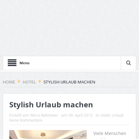
Menu
HOME
HOTEL
STYLISH URLAUB MACHEN
Stylish Urlaub machen
Erstellt von:
Mirco Rehmeier
am:
09. April 2013
In:
Hotel
,
Urlaub
Keine Kommentare
Viele Menschen