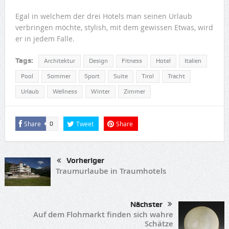
Egal in welchem der drei Hotels man seinen Urlaub
verbringen möchte, stylish, mit dem gewissen Etwas, wird
er in jedem Falle.
Tags:
Architektur
Design
Fitness
Hotel
Italien
Pool
Sommer
Sport
Suite
Tirol
Tracht
Urlaub
Wellness
Winter
Zimmer
Share
Tweet
Share
0
Vorheriger
Traumurlaube in Traumhotels
Nächster
Auf dem Flohmarkt finden sich wahre
Schätze