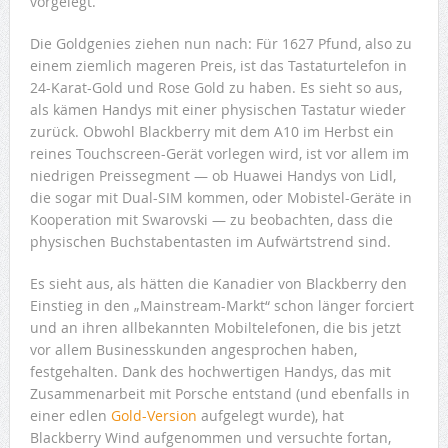
vorgelegt.
Die Goldgenies ziehen nun nach: Für 1627 Pfund, also zu
einem ziemlich mageren Preis, ist das Tastaturtelefon in
24-Karat-Gold und Rose Gold zu haben. Es sieht so aus,
als kämen Handys mit einer physischen Tastatur wieder
zurück. Obwohl Blackberry mit dem A10 im Herbst ein
reines Touchscreen-Gerät vorlegen wird, ist vor allem im
niedrigen Preissegment — ob Huawei Handys von Lidl,
die sogar mit Dual-SIM kommen, oder Mobistel-Geräte in
Kooperation mit Swarovski — zu beobachten, dass die
physischen Buchstabentasten im Aufwärtstrend sind.
Es sieht aus, als hätten die Kanadier von Blackberry den
Einstieg in den „Mainstream-Markt“ schon länger forciert
und an ihren allbekannten Mobiltelefonen, die bis jetzt
vor allem Businesskunden angesprochen haben,
festgehalten. Dank des hochwertigen Handys, das mit
Zusammenarbeit mit Porsche entstand (und ebenfalls in
einer edlen
Gold-Version
aufgelegt wurde), hat
Blackberry Wind aufgenommen und versuchte fortan,