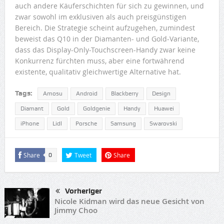
auch andere Käuferschichten für sich zu gewinnen, und
zwar sowohl im exklusiven als auch preisgünstigen
Bereich. Die Strategie scheint aufzugehen, zumindest
beweist das Q10 in der Diamanten- und Gold-Variante,
dass das Display-Only-Touchscreen-Handy zwar keine
Konkurrenz fürchten muss, aber eine fortwährend
existente, qualitativ gleichwertige Alternative hat.
Tags:
Amosu
Android
Blackberry
Design
Diamant
Gold
Goldgenie
Handy
Huawei
iPhone
Lidl
Porsche
Samsung
Swarovski
Share
Tweet
Share
0
Vorheriger
Nicole Kidman wird das neue Gesicht von
Jimmy Choo