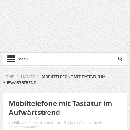
Menu
HOME
HANDY
MOBILTELEFONE MIT TASTATUR IM
AUFWÄRTSTREND
Mobiltelefone mit Tastatur im
Aufwärtstrend
Erstellt von:
Mirco Rehmeier
am:
07. Juni 2013
In:
Handy
Keine Kommentare