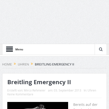
Menu
HOME
UHREN
BREITLING EMERGENCY II
Breitling Emergency II
Erstellt von:
Mirco Rehmeier
am:
03. September 2013
In:
Uhren
Keine Kommentare
Bereits auf der