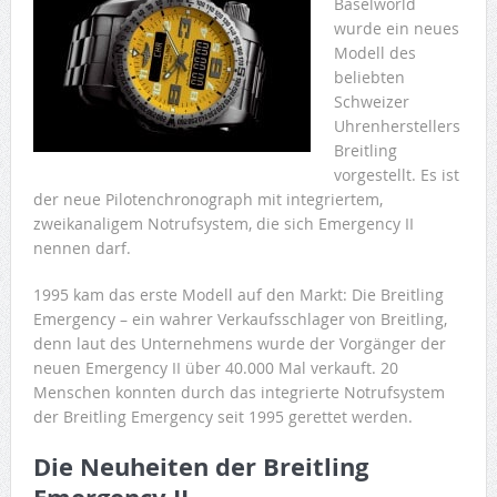
Baselworld
wurde ein neues
Modell des
beliebten
Schweizer
Uhrenherstellers
Breitling
vorgestellt. Es ist
der neue Pilotenchronograph mit integriertem,
zweikanaligem Notrufsystem, die sich Emergency II
nennen darf.
1995 kam das erste Modell auf den Markt: Die Breitling
Emergency – ein wahrer Verkaufsschlager von Breitling,
denn laut des Unternehmens wurde der Vorgänger der
neuen Emergency II über 40.000 Mal verkauft. 20
Menschen konnten durch das integrierte Notrufsystem
der Breitling Emergency seit 1995 gerettet werden.
Die Neuheiten der Breitling