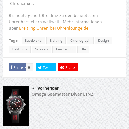
„Chronomat“.
Bis heute gehört Breitling zu den beliebtesten
Uhrenherstellern weltweit. Mehr Informationen
über
Breitling Uhren bei Uhrenlounge.de
Tags:
Baselworld
Breitling
Chronograph
Design
Elektronik
Schweiz
Taucheruhr
Uhr
Share
Tweet
Share
0
Vorheriger
Omega Seamaster Diver ETNZ