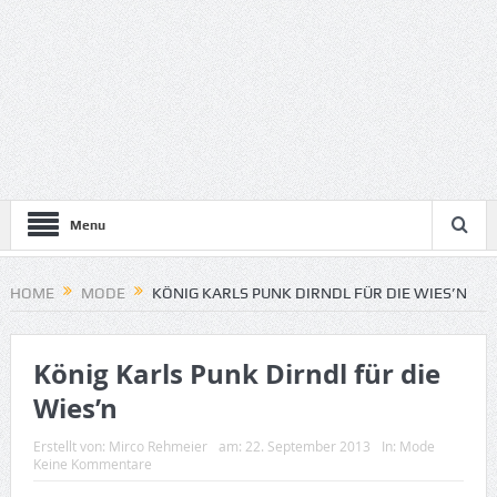
Menu
HOME
MODE
KÖNIG KARLS PUNK DIRNDL FÜR DIE WIES’N
König Karls Punk Dirndl für die
Wies’n
Erstellt von:
Mirco Rehmeier
am:
22. September 2013
In:
Mode
Keine Kommentare