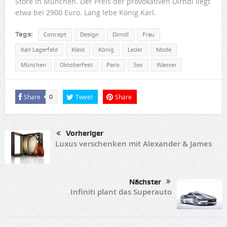
Store in München. Der Preis der provokativen Dirndl liegt
etwa bei 2900 Euro. Lang lebe König Karl.
Tags:
Concept
Design
Dirndl
Frau
Karl Lagerfeld
Kleid
König
Leder
Mode
München
Oktoberfest
Paris
Sex
Wasser
Share
Tweet
Share
0
Vorheriger
Luxus verschenken mit Alexander & James
Nächster
Infiniti plant das Superauto