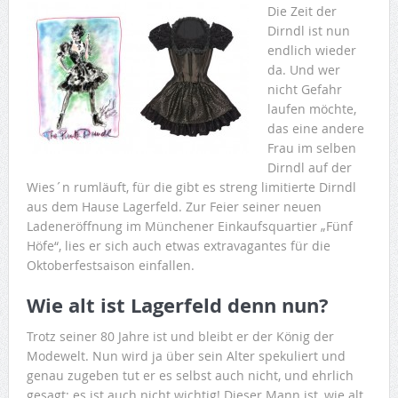
Die Zeit der
Dirndl ist nun
endlich wieder
da. Und wer
nicht Gefahr
laufen möchte,
das eine andere
Frau im selben
Dirndl auf der
Wies´n rumläuft, für die gibt es streng limitierte Dirndl
aus dem Hause Lagerfeld. Zur Feier seiner neuen
Ladeneröffnung im Münchener Einkaufsquartier „Fünf
Höfe“, lies er sich auch etwas extravagantes für die
Oktoberfestsaison einfallen.
Wie alt ist Lagerfeld denn nun?
Trotz seiner 80 Jahre ist und bleibt er der König der
Modewelt. Nun wird ja über sein Alter spekuliert und
genau zugeben tut er es selbst auch nicht, und ehrlich
gesagt: es ist auch nicht wichtig! Dieser Mann ist, wie alt