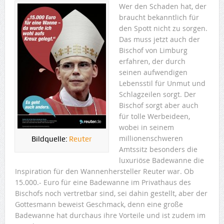
Wer den Schaden hat, der
braucht bekanntlich für
den Spott nicht zu sorgen.
Das muss jetzt auch der
Bischof von Limburg
erfahren, der durch
seinen aufwendigen
Lebensstil für Unmut und
Schlagzeilen sorgt. Der
Bischof sorgt aber auch
für tolle Werbeideen,
wobei in seinem
millionenschweren
Bildquelle:
Reuter
Amtssitz besonders die
luxuriöse Badewanne die
Inspiration für den Wannenhersteller Reuter war. Ob
15.000.- Euro für eine Badewanne im Privathaus des
Bischofs noch vertretbar sind, sei dahin gestellt, aber der
Gottesmann beweist Geschmack, denn eine große
Badewanne hat durchaus ihre Vorteile und ist zudem im