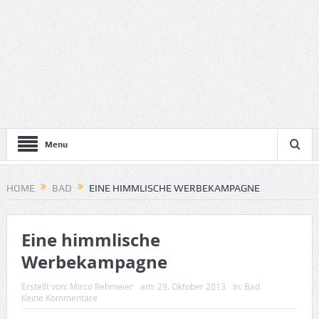
Menu
HOME
BAD
EINE HIMMLISCHE WERBEKAMPAGNE
Eine himmlische
Werbekampagne
Erstellt von:
Mirco Rehmeier
am:
29. Oktober 2013
In:
Bad
Keine Kommentare