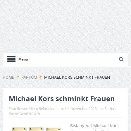
Menu
HOME
PARFÜM
MICHAEL KORS SCHMINKT FRAUEN
Michael Kors schminkt Frauen
Erstellt von:
Mirco Rehmeier
am:
14. November 2013
In:
Parfüm
Keine Kommentare
Bislang hat Michael Kors