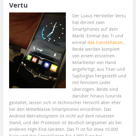
Vertu
Der Luxus Hersteller Vertu
hat derzeit zwei
Smartphones auf dem
Markt. Einmal das Ti und
einmal
das Constellation
.
Beide werden komplett
von einem einzelnen
Mitarbeiter von Hand
angefertigt, aus Titan und
Saphirglas hergestellt und
mit feinstem Leder
überzogen. Beide sind
darüber hinaus luxuriös
gestaltet, lassen sich in technischer Hinsicht aber eher
bei den Mittelklasse-Smartphones einordnen. Das
Android-Betriebssystem ist nicht auf dem neuesten
Stand, und der Prozessor ist deutlich langsamer als bei
anderen High-End-Geräten. Das Ti ist für etwa 10.000
Euro und das Constellation für 4.900 Euro bei