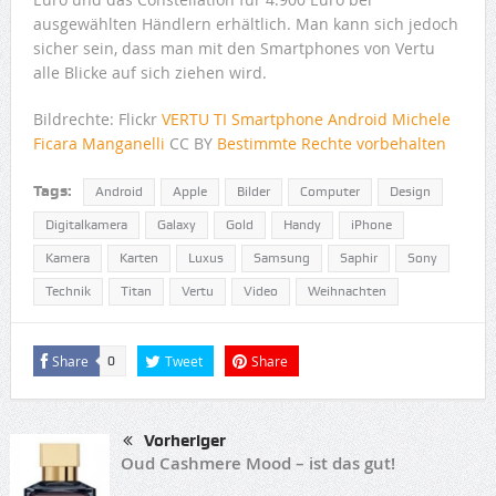
ausgewählten Händlern erhältlich. Man kann sich jedoch
sicher sein, dass man mit den Smartphones von Vertu
alle Blicke auf sich ziehen wird.
Bildrechte: Flickr
VERTU TI Smartphone Android
Michele
Ficara Manganelli
CC BY
Bestimmte Rechte vorbehalten
Tags:
Android
Apple
Bilder
Computer
Design
Digitalkamera
Galaxy
Gold
Handy
iPhone
Kamera
Karten
Luxus
Samsung
Saphir
Sony
Technik
Titan
Vertu
Video
Weihnachten
Share
Tweet
Share
0
Vorheriger
Oud Cashmere Mood – ist das gut!