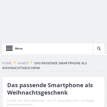
Menu
HOME
HANDY
DAS PASSENDE SMARTPHONE ALS
WEIHNACHTSGESCHENK
Das passende Smartphone als
Weihnachtsgeschenk
Erstellt von:
Mirco Rehmeier
am:
15. Dezember 2013
In:
Handy
Keine Kommentare