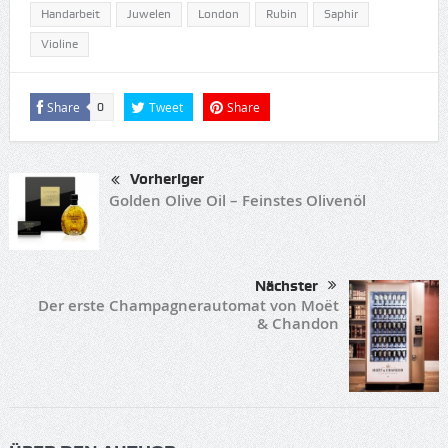
Handarbeit
Juwelen
London
Rubin
Saphir
Violine
Share
Tweet
Share
0
Vorheriger
Golden Olive Oil – Feinstes Olivenöl
Nächster
Der erste Champagnerautomat von Moët
& Chandon