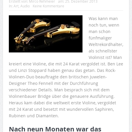
Erstellt von:
Mirco Rehmeier
am:
25. Dezember 2013
In:
Art
,
Audio
Keine Kommentare
Was kann man
noch tun, wenn
man schon
fünfmaliger
Weltrekordhalter,
als schnellster
Violinist ist? Man
kreiert eine Violine, die mit 24 Karat vergoldet ist. Ben Lee
und Linzi Stoppard haben genau das getan. Das Rock-
Violinen-Duo beauftragte den britischen Juwelen-
Designer Theo Fennell mit der Durchführung
verschiedener Details. Man besprach sich mit dem
Violinenbauer Bridge über die genauere Ausführung.
Heraus kam dabei die weltweit erste Violine, vergoldet
mit 24 Karat und besetzt mit wundervollen Saphiren,
Rubinen und Diamanten.
Nach neun Monaten war das