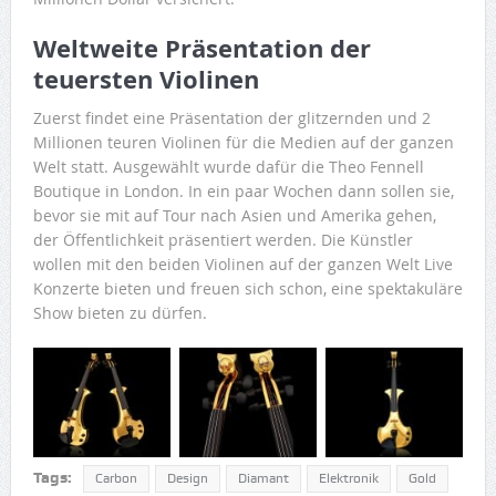
Weltweite Präsentation der
teuersten Violinen
Zuerst findet eine Präsentation der glitzernden und 2
Millionen teuren Violinen für die Medien auf der ganzen
Welt statt. Ausgewählt wurde dafür die Theo Fennell
Boutique in London. In ein paar Wochen dann sollen sie,
bevor sie mit auf Tour nach Asien und Amerika gehen,
der Öffentlichkeit präsentiert werden. Die Künstler
wollen mit den beiden Violinen auf der ganzen Welt Live
Konzerte bieten und freuen sich schon, eine spektakuläre
Show bieten zu dürfen.
Tags:
Carbon
Design
Diamant
Elektronik
Gold