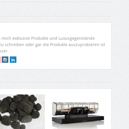
r
 mich exklusive Produkte und Luxusgegenstände
 zu schreiben oder gar die Produkte auszuprobieren ist
sser.