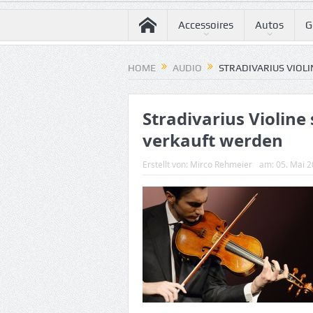
Accessoires
Autos
G
HOME
AUDIO
STRADIVARIUS VIOL
Stradivarius Violine 
verkauft werden
Erstellt von:
Mirco Rehmeier
am:
05. Mai 