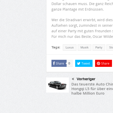
Dollar schauen muss. Die ganz Reich
ganze Plantage mit Erdnüssen.
Wer die Stradivari erwirbt, wird dies
Aufsehen sorgt, zumindest in seine
auf einer Party mit guten Freunden 
Für mich nur das Beste, Oscar Wilde
Tags:
Luxus
Musik
Party
St
Share
Tweet
Share
0
Vorheriger
Das teuerste Auto Chi
Hongqi L5 für über ein
halbe Million Euro