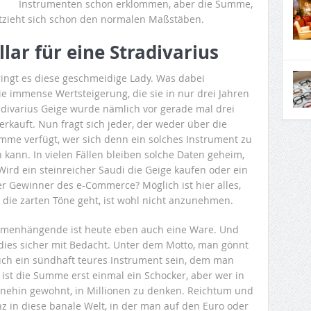
Instrumenten schon erklommen, aber die Summe,
entzieht sich schon den normalen Maßstäben.
lar für eine Stradivarius
bringt es diese geschmeidige Lady. Was dabei
die immense Wertsteigerung, die sie in nur drei Jahren
adivarius Geige wurde nämlich vor gerade mal drei
verkauft. Nun fragt sich jeder, der weder über die
mme verfügt, wer sich denn ein solches Instrument zu
 kann. In vielen Fällen bleiben solche Daten geheim,
ird ein steinreicher Saudi die Geige kaufen oder ein
r Gewinner des e-Commerce? Möglich ist hier alles,
die zarten Töne geht, ist wohl nicht anzunehmen.
mmenhängende ist heute eben auch eine Ware. Und
ut dies sicher mit Bedacht. Unter dem Motto, man gönnt
auch ein sündhaft teures Instrument sein, dem man
 ist die Summe erst einmal ein Schocker, aber wer in
ohnehin gewohnt, in Millionen zu denken. Reichtum und
z in diese banale Welt, in der man auf den Euro oder