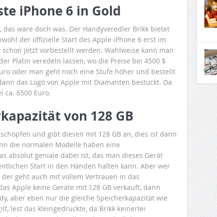
ste iPhone 6 in Gold
, das wäre doch was. Der Handyveredler Brikk bietet
ohl der offizielle Start des Apple iPhone 6 erst im
 schon jetzt vorbestellt werden. Wahlweise kann man
er Platin veredeln lassen, wo die Preise bei 4500 $
uro oder man geht noch eine Stufe höher und bestellt
dann das Logo von Apple mit Diamanten bestückt. Da
ei ca. 6500 Euro.
kapazität von 128 GB
sschöpfen und gibt diesen mit 128 GB an, dies ist dann
enn die normalen Modelle haben eine
as absolut geniale dabei ist, das man dieses Gerät
tlichen Start in den Händen halten kann. Aber wer
t, der geht auch mit vollem Vertrauen in das
das Apple keine Geräte mit 128 GB verkauft, dann
y, aber eben nur die gleiche Speicherkapazität wie
t, lest das kleingedruckte, da Brikk keinerlei