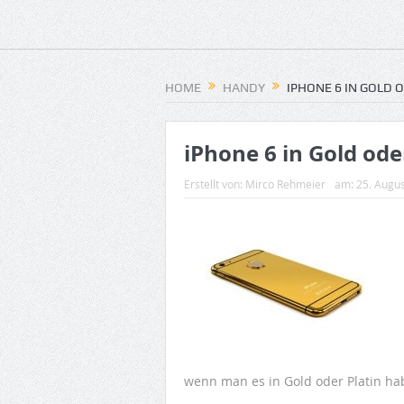
HOME
HANDY
IPHONE 6 IN GOLD 
iPhone 6 in Gold ode
Erstellt von:
Mirco Rehmeier
am:
25. Augu
wenn man es in Gold oder Platin h