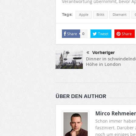
Verantwortung übernimmt, bevor Appl
Tags:
Apple
Brikk
Diamant
Share
Tweet
Share
0
Vorheriger
Dinner in schwindelnd
Höhe in London
ÜBER DEN AUTHOR
Mirco Rehmeie
Schon immer haben
fasziniert. Darüber
noch um einiges be