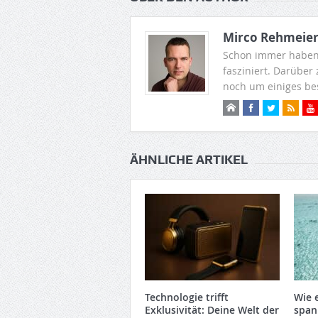
Mirco Rehmeie
Schon immer haben
fasziniert. Darüber
noch um einiges be
ÄHNLICHE ARTIKEL
Technologie trifft
Wie 
Exklusivität: Deine Welt der
span