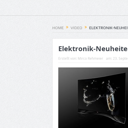
HOME
VIDEO
ELEKTRONIK-NEUHEIT
Elektronik-Neuheiten
Erstellt von:
Mirco Rehmeier
am:
23. Sept