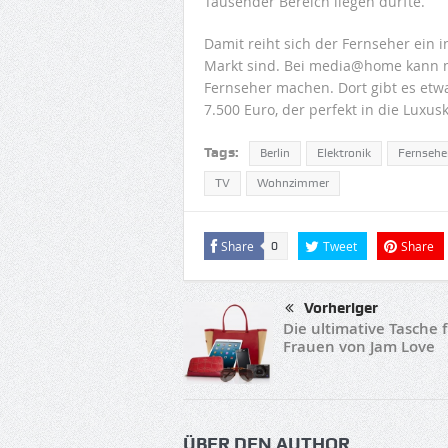
Tausender Bereich liegen dürfte.
Damit reiht sich der Fernseher ein i
Markt sind. Bei media@home kann ma
Fernseher machen. Dort gibt es etw
7.500 Euro, der perfekt in die Luxus
Tags:
Berlin
Elektronik
Fernsehe
TV
Wohnzimmer
Share
Tweet
Share
0
Vorheriger
Die ultimative Tasche 
Frauen von Jam Love
ÜBER DEN AUTHOR