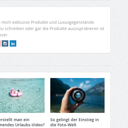
r
 mich exklusive Produkte und Luxusgegenstände
 zu schreiben oder gar die Produkte auszuprobieren ist
sser.
erstellt man ein
So gelingt der Einstieg in
nendes Urlaubs-Video?
die Foto-Welt