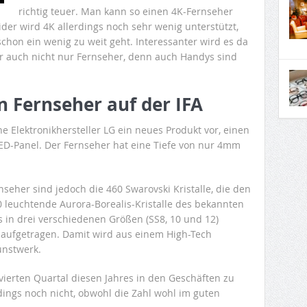
richtig teuer. Man kann so einen 4K-Fernseher
ider wird 4K allerdings noch sehr wenig unterstützt,
hon ein wenig zu weit geht. Interessanter wird es da
r auch nicht nur Fernseher, denn auch Handys sind
n Fernseher auf der IFA
he Elektronikhersteller LG ein neues Produkt vor, einen
D-Panel. Der Fernseher hat eine Tiefe von nur 4mm
eher sind jedoch die 460 Swarovski Kristalle, die den
0 leuchtende Aurora-Borealis-Kristalle des bekannten
 in drei verschiedenen Größen (SS8, 10 und 12)
aufgetragen. Damit wird aus einem High-Tech
unstwerk.
vierten Quartal diesen Jahres in den Geschäften zu
rdings noch nicht, obwohl die Zahl wohl im guten