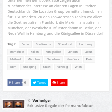
Unternehmen der Nobelklasse zeigen auch
zunehmendes Interesse an elitären Lagen in Städten
Deutschlands. Die Location Group vermittelt Immobilien
für Luxusmarken. Zu den Top-Adressen zählen vor allem
die Goethestraße in Frankfurt, die Maximilianstraße in
München, der Westliche Kurfürstendamm in Berlin, der
Neue Wall in Hamburg und die Königsallee in Düsseldorf.
Tags:
Berlin
Brieftasche
Düsseldorf
Hamburg
Immobilie
Italien
Königsallee
London
Luxus
Mailand
München
Napoleon
New York
Paris
Rom
Shopping
Stadt
Venedig
Wien
Share
Tweet
Share
0
Vorheriger
Exklusive Regale der Pe manufaktur