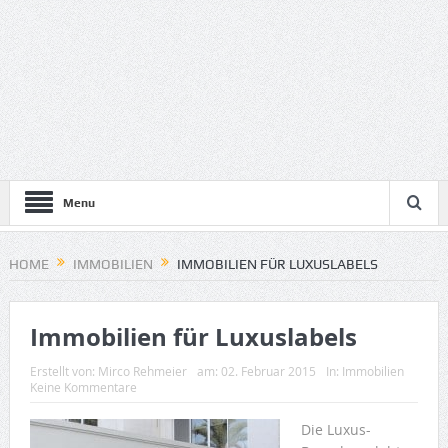
Menu
HOME
IMMOBILIEN
IMMOBILIEN FÜR LUXUSLABELS
Immobilien für Luxuslabels
Erstellt von:
Mirco Rehmeier
am:
02. Februar 2015
In:
Immobilien
Keine Kommentare
Die Luxus-