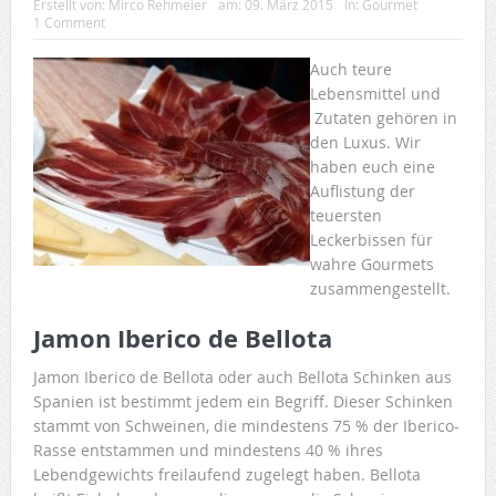
Erstellt von:
Mirco Rehmeier
am:
09. März 2015
In:
Gourmet
1 Comment
Auch teure
Lebensmittel und
Zutaten gehören in
den Luxus. Wir
haben euch eine
Auflistung der
teuersten
Leckerbissen für
wahre Gourmets
zusammengestellt.
Jamon Iberico de Bellota
Jamon Iberico de Bellota oder auch Bellota Schinken aus
Spanien ist bestimmt jedem ein Begriff. Dieser Schinken
stammt von Schweinen, die mindestens 75 % der Iberico-
Rasse entstammen und mindestens 40 % ihres
Lebendgewichts freilaufend zugelegt haben. Bellota