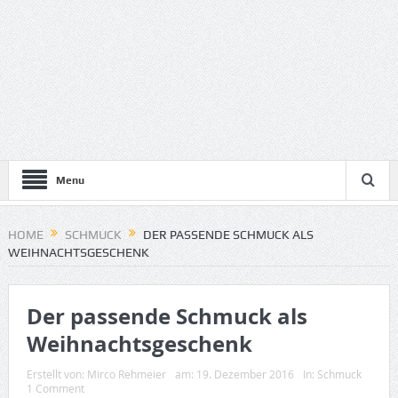
Menu
HOME
SCHMUCK
DER PASSENDE SCHMUCK ALS
WEIHNACHTSGESCHENK
Der passende Schmuck als
Weihnachtsgeschenk
Erstellt von:
Mirco Rehmeier
am:
19. Dezember 2016
In:
Schmuck
1 Comment