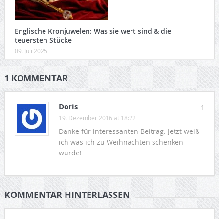
Englische Kronjuwelen: Was sie wert sind & die
teuersten Stücke
09. Juli 2025
1 KOMMENTAR
Doris
1
19. Dezember 2016 at 18:22
Danke für interessanten Beitrag. Jetzt weiß
ich was ich zu Weihnachten schenken
würde!
KOMMENTAR HINTERLASSEN