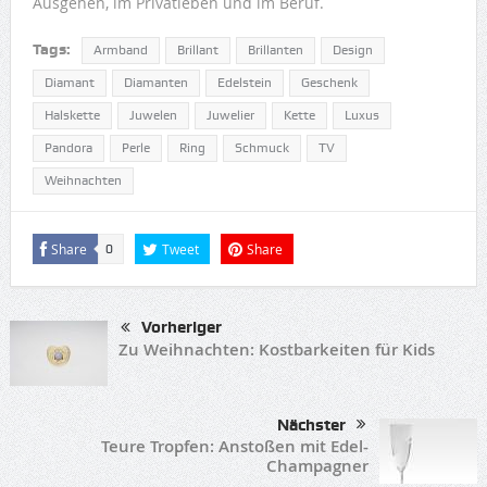
Ausgehen, im Privatleben und im Beruf.
Tags:
Armband
Brillant
Brillanten
Design
Diamant
Diamanten
Edelstein
Geschenk
Halskette
Juwelen
Juwelier
Kette
Luxus
Pandora
Perle
Ring
Schmuck
TV
Weihnachten
Share
Tweet
Share
0
Vorheriger
Zu Weihnachten: Kostbarkeiten für Kids
Nächster
Teure Tropfen: Anstoßen mit Edel-
Champagner