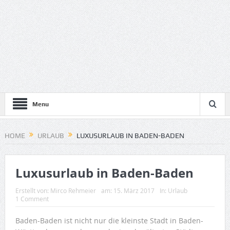
Menu
HOME
URLAUB
LUXUSURLAUB IN BADEN-BADEN
Luxusurlaub in Baden-Baden
Erstellt von:
Mirco Rehmeier
am:
15. März 2017
In:
Urlaub
1 Comment
Baden-Baden ist nicht nur die kleinste Stadt in Baden-