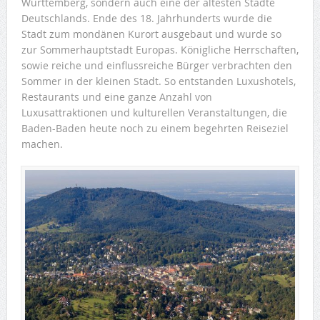
Württemberg, sondern auch eine der ältesten Städte
Deutschlands. Ende des 18. Jahrhunderts wurde die
Stadt zum mondänen Kurort ausgebaut und wurde so
zur Sommerhauptstadt Europas. Königliche Herrschaften,
sowie reiche und einflussreiche Bürger verbrachten den
Sommer in der kleinen Stadt. So entstanden Luxushotels,
Restaurants und eine ganze Anzahl von
Luxusattraktionen und kulturellen Veranstaltungen, die
Baden-Baden heute noch zu einem begehrten Reiseziel
machen.