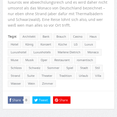
luxuriös wie abwechslungsreich und es wird daher nicht
umsonst als das Monaco von Deutschland bezeichnet –
nur eben ohne Strand (aber dafür mit Thermalbädern
und Schwarzwald). Eine Reise lohnt sich also, und wer
weiß wen man alles so vor Ort trifft.
Tags:
Architekt
Bank
Brauch
Casino
Haus
Hotel
König
Konzert
Küche
LG
Luxus
Luxushotel
Luxushotels
Marlene Dietrich
Monaco
Muse
Musik
Oper
Restaurant
romantisch
Schloss
Schweiz
Sommer
Spiel
Stadt
Stil
Strand
Suite
Theater
Tradition
Urlaub
Villa
Wasser
Wein
Zimmer
Share
Tweet
Share
0