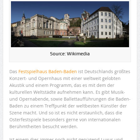
Source: Wikimedia
Das
Festspielhaus Baden-Baden
ist Deutschlands größtes
Konzert- und Opernhaus mit einer weltweit gelobten
Akustik und einem Programm, das es mit dem der
kulturellen Weltstädte aufnehmen kann. Es gibt Musik-
und Opernabende, sowie Ballettaufführungen die Baden-
Baden zu einem Treffpunkt der weltbesten Künstler der
Szene macht. Und so ist es nicht erstaunlich, dass die
Osterfestspiele besonders gerne von internationalen
Berühmtheiten besucht werden.
Ist einem dies immer noch nicht genügend Luxus und