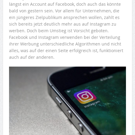
längst ein Account auf Facebook, doch auch das könnte
bald von gestern sein. Vor allem für Unternehmen, die
ein jüngeres Zielpublikum ansprechen wollen, zahlt es
sich bereits jetzt deutlich mehr aus auf Instagram zu
werben. Doch beim Umstieg ist Vorsicht geboten.
Facebook und Instagram verwenden bei der Verteilung
ihrer Werbung unterschiedliche Algorithmen und nicht
alles, was auf der einen Seite erfolgreich ist, funktioniert
auch auf der anderen.